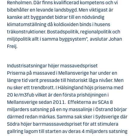
Renholmen. Där finns kvalificerad kompetens och vi
bibehåller en levande landsbygd. Men viktigast är
kanske att byggandet bidrar till en nödvändig
klimatomställning då koldioxiden binds i husens
träkonstruktioner. Bostadspolitik, regionalpolitik och
miljöpolitik allt i samma byggsystem”, avslutar Johan
Freij.
Industrisatsningar höjer massavedspriset
Priserna på massaved i Mellansverige har under en
längre tid varit pressade till historiskt låga nivåer. Men
nu sker ett trendbrott. I Hälsingland höjs priserna med
20 kr/m3fub vilket är den första prishöjningen i
Mellansverige sedan 2011. Effekterna av SCAs 8
miljarders satsning på en ny massalinje i Östrand börjar
därmed redan märkas. Samma sak sker i Sydsverige där
Södra höjer barrmasssavedspriset för att stimulera
gallring lagom till starten av deras 4 miljarders satsning