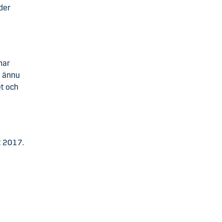
der
har
e ännu
et och
et 2017.