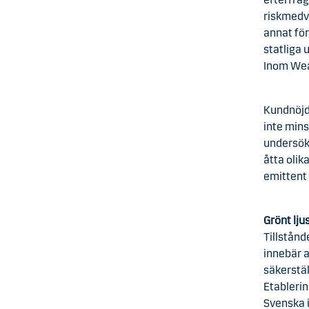
riskmedve
annat fö
statliga 
Inom Wea
Kundnöjd
inte mins
undersök
åtta olik
emittent
Grönt lj
Tillstånd
innebär a
säkerstäl
Etablerin
Svenska i