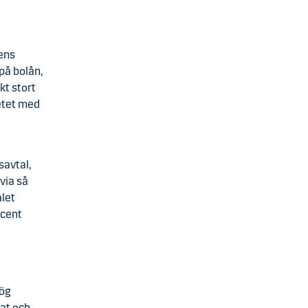
dens
på bolån,
kt stort
etet med
savtal,
 via så
alet
ocent
hög
rat och