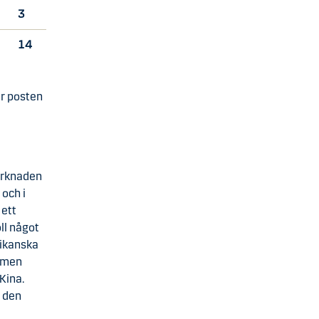
3
14
er posten
arknaden
 och i
 ett
ll något
rikanska
, men
Kina.
h den