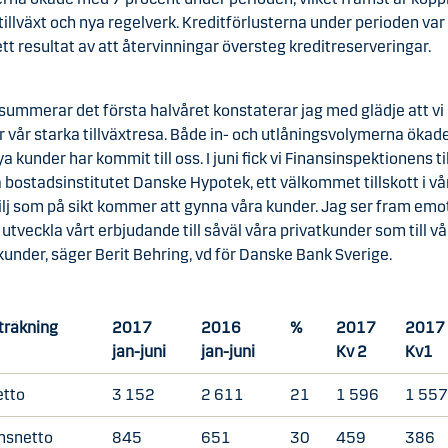
illväxt och nya regelverk. Kreditförlusterna under perioden var
 ett resultat av att återvinningar översteg kreditreserveringar.
 summerar det första halvåret konstaterar jag med glädje att vi
r vår starka tillväxtresa. Både in- och utlåningsvolymerna ökad
 kunder har kommit till oss. I juni fick vi Finansinspektionens ti
a bostadsinstitutet Danske Hypotek, ett välkommet tillskott i vå
lj som på sikt kommer att gynna våra kunder. Jag ser fram emot
 utveckla vårt erbjudande till såväl våra privatkunder som till v
under, säger Berit Behring, vd för Danske Bank Sverige.
träkning
2017
2016
%
2017
2017
jan-juni
jan-juni
Kv 2
Kv1
etto
3 152
2 611
21
1 596
1 55
onsnetto
845
651
30
459
386