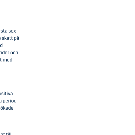
rsta sex
e skatt på
od
under och
rt med
ositiva
a period
 ökade
t till