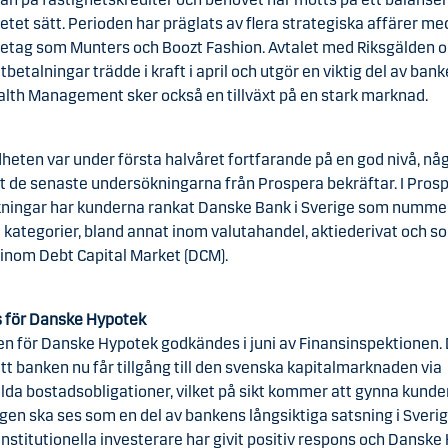
tet sätt. Perioden har präglats av flera strategiska affärer me
retag som Munters och Boozt Fashion. Avtalet med Riksgälden 
utbetalningar trädde i kraft i april och utgör en viktig del av bank
lth Management sker också en tillväxt på en stark marknad.
heten var under första halvåret fortfarande på en god nivå, nå
t de senaste undersökningarna från Prospera bekräftar. I Pros
ningar har kunderna rankat Danske Bank i Sverige som nummer 
a kategorier, bland annat inom valutahandel, aktiederivat och s
 inom Debt Capital Market (DCM).
us för Danske Hypotek
en för Danske Hypotek godkändes i juni av Finansinspektionen.
tt banken nu får tillgång till den svenska kapitalmarknaden via
lda bostadsobligationer, vilket på sikt kommer att gynna kunde
gen ska ses som en del av bankens långsiktiga satsning i Sverig
nstitutionella investerare har givit positiv respons och Dansk