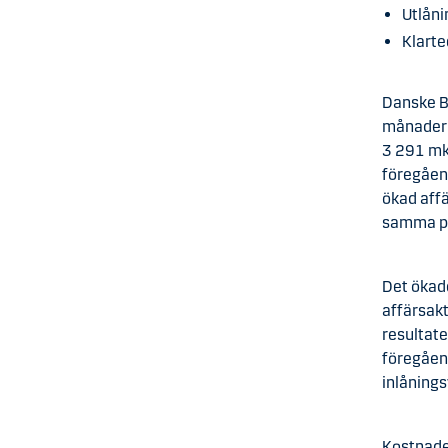
Utlåni
Klarte
Danske B
månaderna
3 291 mk
föregåen
ökad aff
samma pe
Det ökade
affärsakt
resultat
föregåen
inlåning
Kostnader