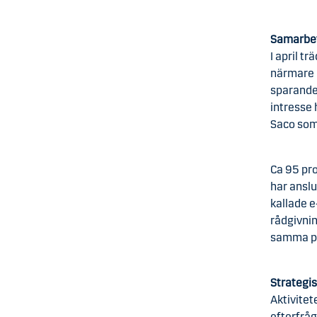
Samarbete
I april t
närmare 1
sparande 
intresse
Saco som 
Ca 95 pr
har anslu
kallade e
rådgivni
samma pe
Strategi
Aktivitet
efterfråg