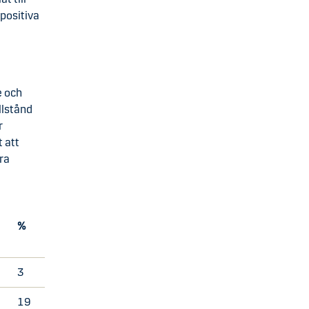
 positiva
e och
llstånd
r
 att
åra
%
7
3
19