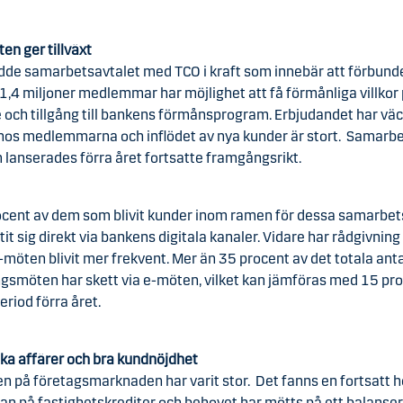
n ger tillväxt
rädde samarbetsavtalet med TCO i kraft som innebär att förbun
,4 miljoner medlemmar har möjlighet att få förmånliga villkor 
och tillgång till bankens förmånsprogram. Erbjudandet har väc
 hos medlemmarna och inflödet av nya kunder är stort. Samarb
lanserades förra året fortsatte framgångsrikt.
ocent av dem som blivit kunder inom ramen för dessa samarbet
tit sig direkt via bankens digitala kanaler. Vidare har rådgivning
-möten blivit mer frekvent. Mer än 35 procent av det totala ant
ngsmöten har skett via e-möten, vilket kan jämföras med 15 pr
riod förra året.
ska affärer och bra kundnöjdhet
en på företagsmarknaden har varit stor. Det fanns en fortsatt 
an på fastighetskrediter och behovet har mötts på ett balanse