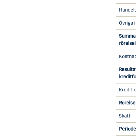
Handels
Övriga 
Summa
rörelse
Kostna
Resulta
kreditf
Kreditf
Rörelse
Skatt
Periode