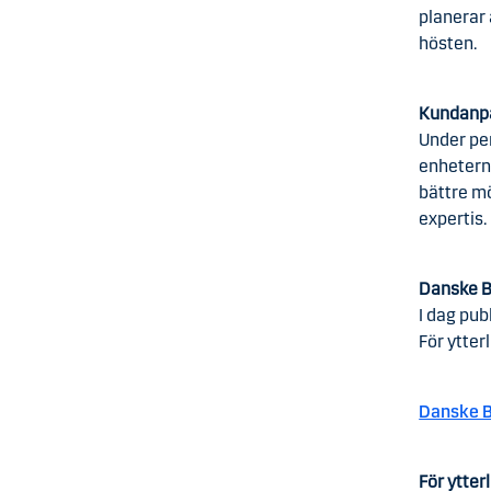
planerar 
hösten.
Kundanpa
Under pe
enhetern
bättre mö
expertis.
Danske B
I dag pub
För ytter
Danske B
För ytter