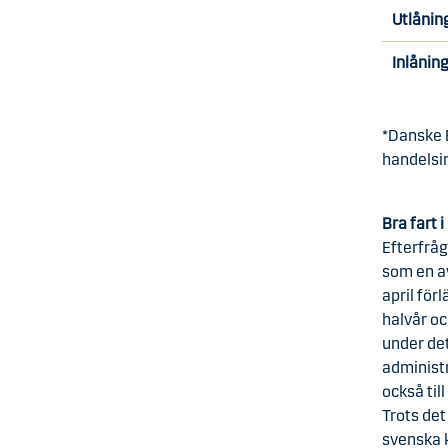
Utlånin
Inlånin
*Danske 
handelsin
Bra fart 
Efterfrå
som en av
april för
halvår oc
under det
administr
också til
Trots det
svenska k