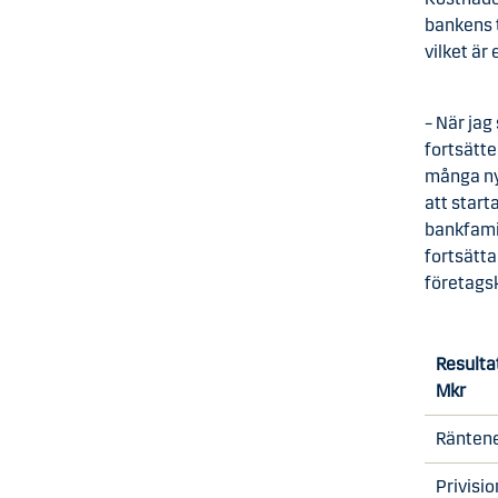
bankens t
vilket är
– När jag
fortsätte
många nya
att start
bankfami
fortsätta
företagsk
Resulta
Mkr
Ränten
Privisi