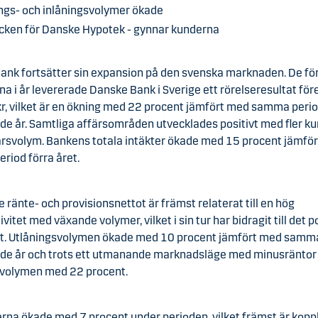
ngs- och inlåningsvolymer ökade
cken för Danske Hypotek - gynnar kunderna
ank fortsätter sin expansion på den svenska marknaden. De fö
 i år levererade Danske Bank i Sverige ett rörelseresultat för
r, vilket är en ökning med 22 procent jämfört med samma peri
de år. Samtliga affärsområden utvecklades positivt med fler k
ärsvolym. Bankens totala intäkter ökade med 15 procent jämfö
riod förra året.
 ränte- och provisionsnettot är främst relaterat till en hög
ivitet med växande volymer, vilket i sin tur har bidragit till det p
et. Utlåningsvolymen ökade med 10 procent jämfört med samm
de år och trots ett utmanande marknadsläge med minusräntor
svolymen med 22 procent.
na ökade med 7 procent under perioden, vilket främst är koppla