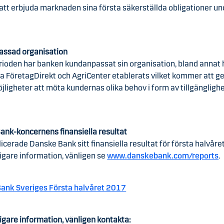
att erbjuda marknaden sina första säkerställda obligationer un
ssad organisation
rioden har banken kundanpassat sin organisation, bland annat 
a FöretagDirekt och AgriCenter etablerats vilket kommer att g
jligheter att möta kundernas olika behov i form av tillgängligh
ank-koncernens finansiella resultat
licerade Danske Bank sitt finansiella resultat för första halvår
ligare information, vänligen se
www.danskebank.com/reports
.
ank Sveriges Första halvåret 2017
ligare information, vänligen kontakta: