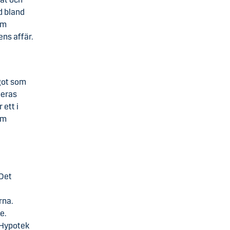
d bland
om
ens affär.
got som
peras
ett i
om
 Det
rna.
e.
e Hypotek