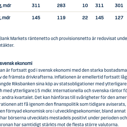
g, mdr
311
283
10
311
301
g, mdr
145
119
22
145
127
Bank Markets räntenetto och provisionsnetto är redovisat und
täkter.
i svensk ekonomi
gan är fortsatt god i svensk ekonomi med den starka bostadsm
 de främsta drivkrafterna. Inflationen är emellertid fortsatt låg
längde Riksbanken sina köp av statsobligationer med ytterligare
h med ytterligare15 mdkr. Internationella och svenska räntor fö
 andra kvartalet. Det kan hänföras till svårigheter för den ame
ationen att få igenom den finanspolitik som tidigare aviserats
l en förnyad ekonomisk oro i utvecklingsekonomier, bland annat 
 har börserna utvecklats mestadels positivt under perioden oc
ronan har samtidigt stärkts mot de flesta större valutorna.