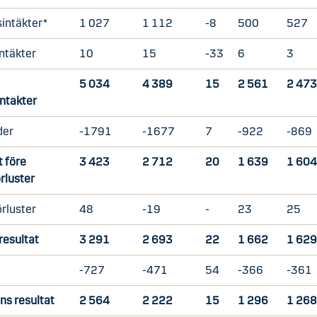
intäkter*
1 027
1 112
-8
500
527
intäkter
10
15
-33
6
3
5 034
4 389
15
2 561
2 47
intäkter
der
-1791
-1677
7
-922
-869
t före
3 423
2 712
20
1 639
1 60
örluster
örluster
48
-19
-
23
25
resultat
3 291
2 693
22
1 662
1 62
-727
-471
54
-366
-361
ns resultat
2 564
2 222
15
1 296
1 26