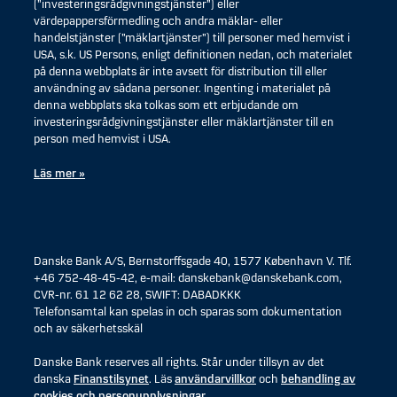
(”investeringsrådgivningstjänster”) eller
värdepappersförmedling och andra mäklar- eller
handelstjänster (”mäklartjänster”) till personer med hemvist i
USA, s.k. US Persons, enligt definitionen nedan, och materialet
på denna webbplats är inte avsett för distribution till eller
användning av sådana personer. Ingenting i materialet på
denna webbplats ska tolkas som ett erbjudande om
investeringsrådgivningstjänster eller mäklartjänster till en
person med hemvist i USA.
Läs mer »
Danske Bank A/S, Bernstorffsgade 40, 1577 København V. Tlf.
+46 752-48-45-42, e-mail: danskebank@danskebank.com,
CVR-nr. 61 12 62 28, SWIFT: DABADKKK
Telefonsamtal kan spelas in och sparas som dokumentation
och av säkerhetsskäl
Danske Bank reserves all rights. Står under tillsyn av det
danska
Finanstilsynet
. Läs
användarvillkor
och
behandling av
cookies och personupplysningar
.