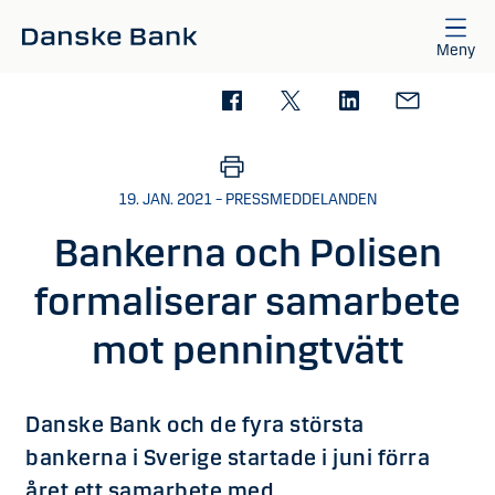
Gå till huvudinnehåll
Meny
19. JAN. 2021 – PRESSMEDDELANDEN
Bankerna och Polisen
formaliserar samarbete
mot penningtvätt
Danske Bank och de fyra största
bankerna i Sverige startade i juni förra
året ett samarbete med