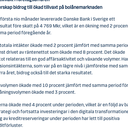
rskap bidrog till ökad tillväxt på bolånemarknaden
 första nio månader levererade Danske Bank i Sverige ett
sultat före skatt på 4 769 Mkr, vilket är en ökning med 2 procen
a period föregående år.
totala intäkter ökade med 2 procent jämfört med samma period
mst drivet av räntenettot som ökade med 8 procent. Det ökade
ot relateras till en god affärsaktivitet och växande volymer. H
isionsintäkterna, som var på en lägre nivå i jämförelse med s
rra året, bidrog också till det starka resultatet.
svolymen ökade med 10 procent jämfört med samma period f
nlåningsvolymen ökade med 3 procent.
na ökade med 4 procent under perioden, vilket är en följd av 
trategi och fortsatta investeringar i den digitala transformation
g av kreditreserveringar under perioden har lett till positiva
itförluster.