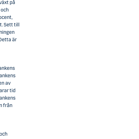
växt på
 och
ocent,
 Sett till
åningen
Detta är
bankens
bankens
en av
rar tid
bankens
n från
 och