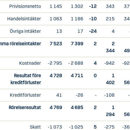
Privisionsnetto
1 145
1 302
-12
343
37
Handelsintäkter
1 063
1 186
-10
215
34
Övriga intäkter
13
17
-24
4
ma rörelseintäkter
7 523
7 399
2
2
344
49
Kostnader
-2 795
- 2 688
4
-942
-9
Resultat före
4 728
4 711
0
1
kreditförluster
402
56
Kreditförluster
41
-26
-
-108
Rörelseresultat
4 769
4 685
2
1
294
56
Skatt
-1 073
-1 025
5
-275
-3