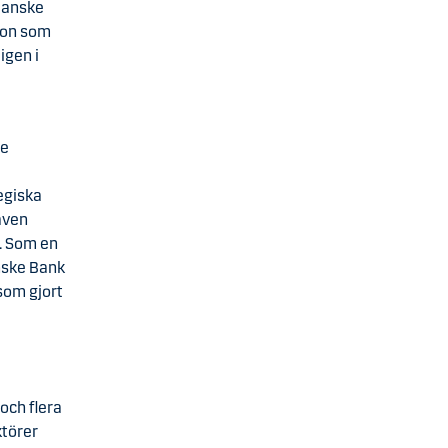
 Danske
ion som
igen i
de
tegiska
även
n. Som en
nske Bank
som gjort
och flera
ktörer