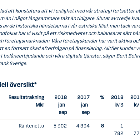
glad att konstatera att vi i enlighet med vår strategi fortsätter at
m än i något långsammare takt än tidigare. Slutet av tredje kva
 av de historiska händelserna i vår estniska filial, men tack vare
ndfokus har vi vuxit på ett riskmedvetet och balanserat sätt bå
ch företagsmarknaden. Våra företagskunder har varit aktiva och
tt en fortsatt ökad efterfrågan på finansiering. Alltfler kunder v
t bolåneerbjudande och våra digitala tjänster, säger Berit Behri
ank Sverige.
ell översikt*
Resultaträkning
2018
2017
%
2018
201
Mkr
jan-
jan-
kv 3
kv
sep
sep
Räntenetto
5 302
4 894
8
1
782
77