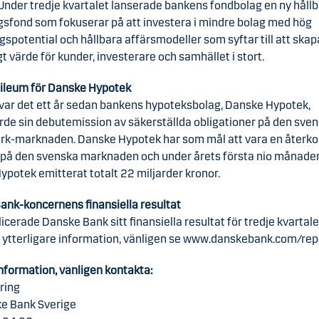
 Under tredje kvartalet lanserade bankens fondbolag en ny hållb
sfond som fokuserar på att investera i mindre bolag med hög
gspotential och hållbara affärsmodeller som syftar till att skap
gt värde för kunder, investerare och samhället i stort.
bileum för Danske Hypotek
 var det ett år sedan bankens hypoteksbolag, Danske Hypotek,
de sin debutemission av säkerställda obligationer på den sve
k-marknaden. Danske Hypotek har som mål att vara en åter
 på den svenska marknaden och under årets första nio månader
potek emitterat totalt 22 miljarder kronor.
ank-koncernens finansiella resultat
licerade Danske Bank sitt finansiella resultat för tredje kvartale
 ytterligare information, vänligen se
www.danskebank.com/repo
nformation, vänligen kontakta:
ring
ke Bank Sverige