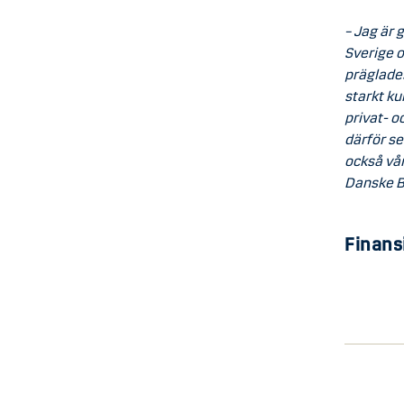
– Jag är 
Sverige o
präglades
starkt ku
privat- o
därför se
också vår
Danske B
Finansi