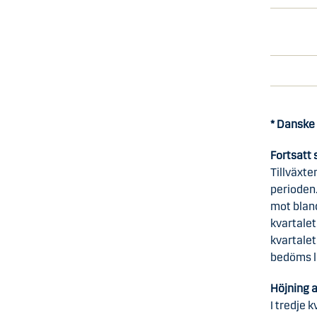
* Danske
Fortsatt
Tillväxte
perioden.
mot blan
kvartalet
kvartalet
bedöms li
Höjning 
I tredje 