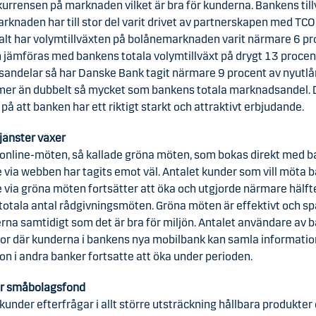
urrensen på marknaden vilket är bra för kunderna. Bankens till
knaden har till stor del varit drivet av partnerskapen med TCO
alt har volymtillväxten på bolånemarknaden varit närmare 6 pr
n jämföras med bankens totala volymtillväxt på drygt 13 procent.
andelar så har Danske Bank tagit närmare 9 procent av nyutl
r mer än dubbelt så mycket som bankens totala marknadsandel. 
o på att banken har ett riktigt starkt och attraktivt erbjudande.
tjänster växer
online-möten, så kallade gröna möten, som bokas direkt med 
 via webben har tagits emot väl. Antalet kunder som vill möta 
 via gröna möten fortsätter att öka och utgjorde närmare hälft
otala antal rådgivningsmöten. Gröna möten är effektivt och spa
rna samtidigt som det är bra för miljön. Antalet användare av 
or där kunderna i bankens nya mobilbank kan samla informatio
on i andra banker fortsatte att öka under perioden.
ar småbolagsfond
under efterfrågar i allt större utsträckning hållbara produkter