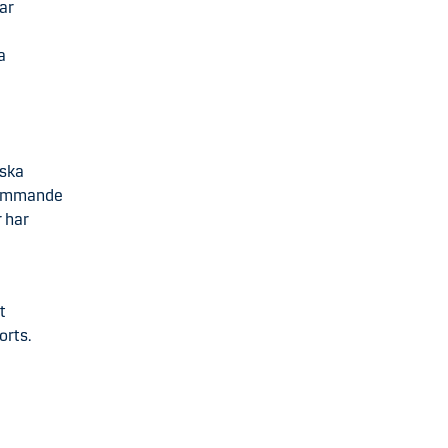
ar
a
nska
kommande
 har
t
rts.