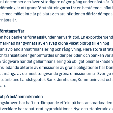
an i december och även ytterligare någon gång under nästa år.
dömning är att grundförutsättningarna för en bestående inflat
linje med målet inte är på plats och att inflationen därför dämpas 
 nästa år.
företagsaffär
ten hos bankens företagskunder har varit god. En exportberoen
arknad har gynnats av en svag krona vilket bidrog till en hög
an av bland annat finansiering och rådgivning. Flera stora stra
och transaktioner genomfördes under perioden och banken var 
 rådgivare när det gäller finansiering på obligationsmarknade
ns ledande aktörer av emissioner av gröna obligationer har Da
at många av de mest tongivande gröna emissionerna i Sverige 
i år, däribland Landshypotek Bank, Jernhusen, Kommuninvest och
an.
växt på bolånemarknaden
ngskraven har haft en dämpande effekt på bostadsmarknaden 
tvecklare har rabatterat nyproduktioner. Nya och etablerade a