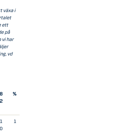
t växa i
rtalet
 ett
de på
 vi har
äljer
ng, vd
8
%
 2
1
1
0