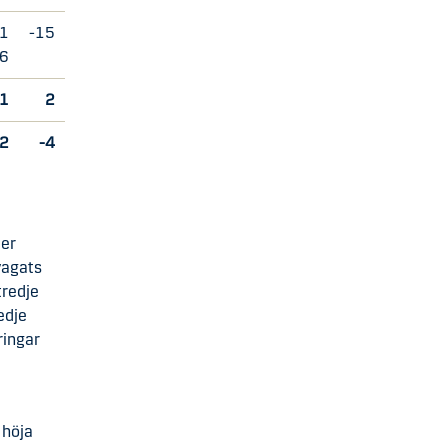
1
-15
6
1
2
2
-4
der
vagats
tredje
edje
ringar
 höja