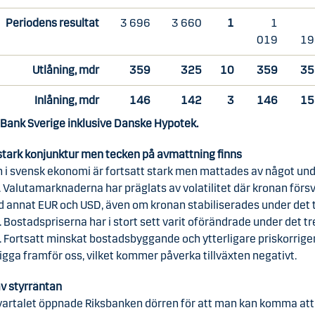
Periodens resultat
3 696
3 660
1
1
019
19
Utlåning, mdr
359
325
10
359
35
Inlåning, mdr
146
142
3
146
15
 Bank Sverige inklusive Danske Hypotek.
 stark konjunktur men tecken på avmattning finns
n i svensk ekonomi är fortsatt stark men mattades av något un
 Valutamarknaderna har präglats av volatilitet där kronan förs
d annat EUR och USD, även om kronan stabiliserades under det 
. Bostadspriserna har i stort sett varit oförändrade under det tr
. Fortsatt minskat bostadsbyggande och ytterligare priskorrige
gga framför oss, vilket kommer påverka tillväxten negativt.
av styrräntan
kvartalet öppnade Riksbanken dörren för att man kan komma att