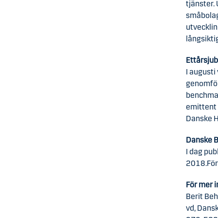
tjänster.
småbolag
utvecklin
långsikti
Ettårsju
I augusti
genomför
benchmar
emittent
Danske Hy
Danske B
I dag pub
2018.
För
För mer i
Berit Beh
vd, Dans