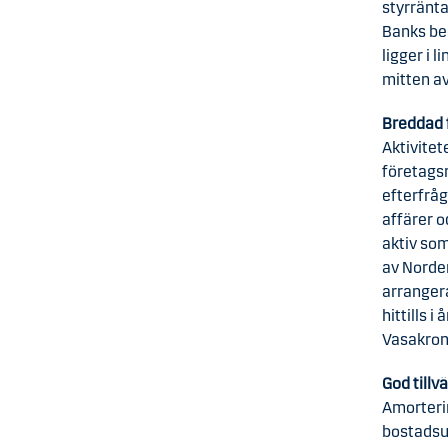
styrränt
Banks be
ligger i 
mitten av
Breddad 
Aktivite
företagsm
efterfråg
affärer 
aktiv som
av Norde
arranger
hittills 
Vasakron
God till
Amorteri
bostadsu