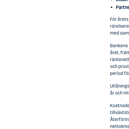
Partne
För årets
rörelsere
med samm
Bankens 
året, frä
räntenett
och prov
period fö
Utlåning
år och i
Kostnader
tillväxts
Återförin
nettokred