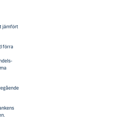
t jämfört
 förra
andels-
amma
öregående
bankens
en.