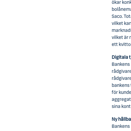
ökar konk
bolånemar
Saco. Tot
vilket ka
marknads
vilket ä
ett kvitt
Digitala 
Bankens 
rådgivare
rådgivare
bankens t
för kunde
aggregat
sina kont
Ny hållb
Bankens k