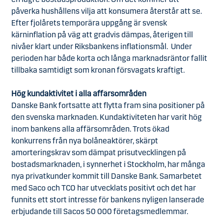
påverka hushållens vilja att konsumera återstår att se.
Efter fjolårets temporära uppgång är svensk
kärninflation på väg att gradvis dämpas, återigen till
nivåer klart under Riksbankens inflationsmål. Under
perioden har både korta och långa marknadsräntor fallit
tillbaka samtidigt som kronan försvagats kraftigt.
Hög kundaktivitet i alla affärsområden
Danske Bank fortsatte att flytta fram sina positioner på
den svenska marknaden. Kundaktiviteten har varit hög
inom bankens alla affärsområden. Trots ökad
konkurrens från nya bolåneaktörer, skärpt
amorteringskrav som dämpat prisutvecklingen på
bostadsmarknaden, i synnerhet i Stockholm, har många
nya privatkunder kommit till Danske Bank. Samarbetet
med Saco och TCO har utvecklats positivt och det har
funnits ett stort intresse för bankens nyligen lanserade
erbjudande till Sacos 50 000 företagsmedlemmar.