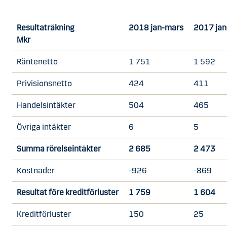
Resultaträkning
2018 jan-mars
2017 ja
Mkr
Räntenetto
1 751
1 592
Privisionsnetto
424
411
Handelsintäkter
504
465
Övriga intäkter
6
5
Summa rörelseintäkter
2 685
2 473
Kostnader
-926
-869
Resultat före kreditförluster
1 759
1 604
Kreditförluster
150
25