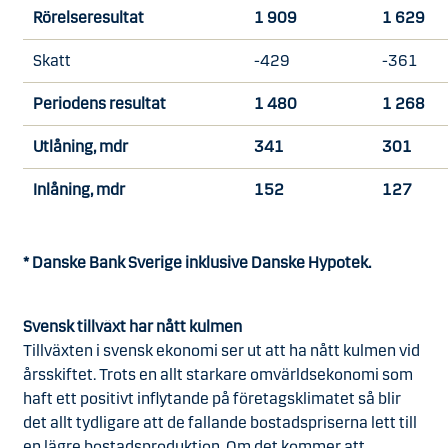
Rörelseresultat
1 909
1 629
Skatt
-429
-361
Periodens resultat
1 480
1 268
Utlåning, mdr
341
301
Inlåning, mdr
152
127
* Danske Bank Sverige inklusive Danske Hypotek.
Svensk tillväxt har nått kulmen
Tillväxten i svensk ekonomi ser ut att ha nått kulmen vid
årsskiftet. Trots en allt starkare omvärldsekonomi som
haft ett positivt inflytande på företagsklimatet så blir
det allt tydligare att de fallande bostadspriserna lett till
en lägre bostadsproduktion. Om det kommer att