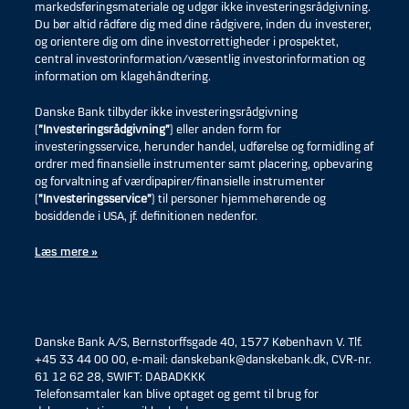
markedsføringsmateriale og udgør ikke investeringsrådgivning.
Du bør altid rådføre dig med dine rådgivere, inden du investerer,
og orientere dig om dine investorrettigheder i prospektet,
central investorinformation/væsentlig investorinformation og
information om klagehåndtering.
Danske Bank tilbyder ikke investeringsrådgivning
(
”Investeringsrådgivning”
) eller anden form for
investeringsservice, herunder handel, udførelse og formidling af
ordrer med finansielle instrumenter samt placering, opbevaring
og forvaltning af værdipapirer/finansielle instrumenter
(
”Investeringsservice”
) til personer hjemmehørende og
bosiddende i USA, jf. definitionen nedenfor.
Læs mere »
Danske Bank A/S, Bernstorffsgade 40, 1577 København V. Tlf.
+45 33 44 00 00, e-mail: danskebank@danskebank.dk, CVR-nr.
61 12 62 28, SWIFT: DABADKKK
Telefonsamtaler kan blive optaget og gemt til brug for