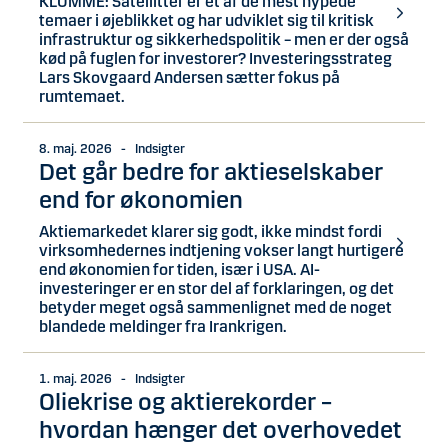
KLUMME: Satellitter er et af de mest hypede
temaer i øjeblikket og har udviklet sig til kritisk
infrastruktur og sikkerhedspolitik – men er der også
kød på fuglen for investorer? Investeringsstrateg
Lars Skovgaard Andersen sætter fokus på
rumtemaet.
8. maj. 2026 - Indsigter
Det går bedre for aktieselskaber
end for økonomien
Aktiemarkedet klarer sig godt, ikke mindst fordi
virksomhedernes indtjening vokser langt hurtigere
end økonomien for tiden, især i USA. AI-
investeringer er en stor del af forklaringen, og det
betyder meget også sammenlignet med de noget
blandede meldinger fra Irankrigen.
1. maj. 2026 - Indsigter
Oliekrise og aktierekorder –
hvordan hænger det overhovedet