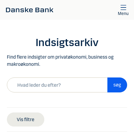
Gå til hovedindhold
Menu
Indsigtsarkiv
Find flere indsigter om privatøkonomi, business og
makroøkonomi.
Hvad
søg
leder
du
efter?
Type 1 or more characters for results.
Vis filtre