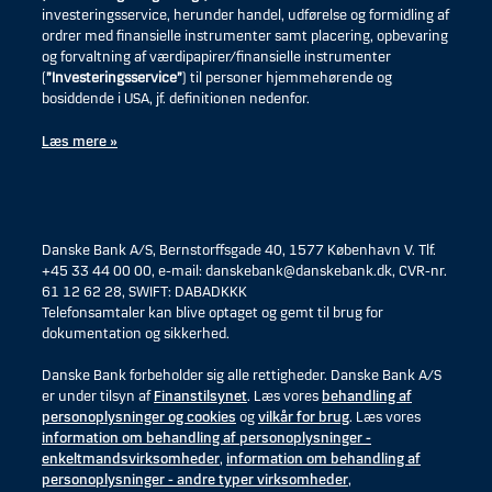
investeringsservice, herunder handel, udførelse og formidling af
ordrer med finansielle instrumenter samt placering, opbevaring
og forvaltning af værdipapirer/finansielle instrumenter
(
”Investeringsservice”
) til personer hjemmehørende og
bosiddende i USA, jf. definitionen nedenfor.
Læs mere »
Danske Bank A/S, Bernstorffsgade 40, 1577 København V. Tlf.
+45 33 44 00 00, e-mail: danskebank@danskebank.dk, CVR-nr.
61 12 62 28, SWIFT: DABADKKK
Telefonsamtaler kan blive optaget og gemt til brug for
dokumentation og sikkerhed.
Danske Bank forbeholder sig alle rettigheder. Danske Bank A/S
er under tilsyn af
Finanstilsynet
. Læs vores
behandling af
personoplysninger og cookies
og
vilkår for brug
. Læs vores
information om behandling af personoplysninger -
enkeltmandsvirksomheder
,
information om behandling af
personoplysninger - andre typer virksomheder
,