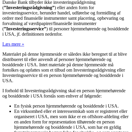
Danske Bank tilbyder ikke investeringsrådgivning
(
”Investeringsrådgivning”
) eller anden form for
investeringsservice, herunder handel, udførelse og formidling af
ordrer med finansielle instrumenter samt placering, opbevaring og
forvaltning af værdipapirer/finansielle instrumenter
(
”Investeringsservice”
) til personer hjemmehørende og bosiddende
i USA, jf. definitionen nedenfor.
Læs mere »
Materialet på denne hjemmeside er således ikke beregnet til at blive
distribueret til eller anvendt af personer hjemmehørende og
bosiddende i USA. Intet materiale på denne hjemmeside må
fortolkes og opfattes som et tilbud om Investeringsrådgivning eller
Investeringsservice til en person hjemmehørende og bosiddende i
USA.
I forhold til Investeringsrådgivning skal en person hjemmehørende
og bosiddende i USA forstås som enhver af følgende:
En fysisk person hjemmehørende og bosiddende i USA.
En virksomhed eller et interessentskab som er registreret eller
organiseret i USA, men som ikke er en offshore-afdeling eller
en anden form for repræsentation tilhørende en person
hjemmehørende og bosiddende i USA, som har en gyldig