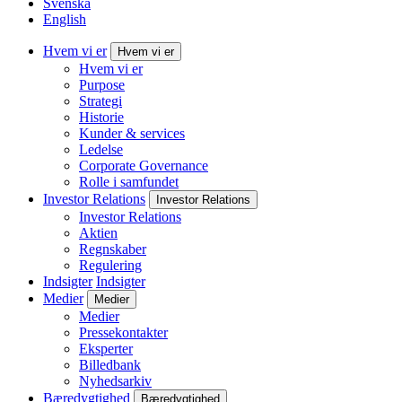
Svenska
English
Hvem vi er
Hvem vi er
Hvem vi er
Purpose
Strategi
Historie
Kunder & services
Ledelse
Corporate Governance
Rolle i samfundet
Investor Relations
Investor Relations
Investor Relations
Aktien
Regnskaber
Regulering
Indsigter
Indsigter
Medier
Medier
Medier
Pressekontakter
Eksperter
Billedbank
Nyhedsarkiv
Bæredygtighed
Bæredygtighed