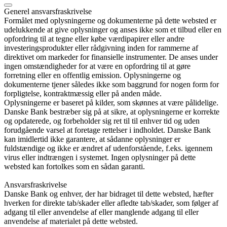
Generel ansvarsfraskrivelse
Formålet med oplysningerne og dokumenterne på dette websted er
udelukkende at give oplysninger og anses ikke som et tilbud eller en
opfordring til at tegne eller købe værdipapirer eller andre
investeringsprodukter eller rådgivning inden for rammerne af
direktivet om markeder for finansielle instrumenter. De anses under
ingen omstændigheder for at være en opfordring til at gøre
forretning eller en offentlig emission. Oplysningerne og
dokumenterne tjener således ikke som baggrund for nogen form for
forpligtelse, kontraktmæssig eller på anden måde.
Oplysningerne er baseret på kilder, som skønnes at være pålidelige.
Danske Bank bestræber sig på at sikre, at oplysningerne er korrekte
og opdaterede, og forbeholder sig ret til til enhver tid og uden
forudgående varsel at foretage rettelser i indholdet. Danske Bank
kan imidlertid ikke garantere, at sådanne oplysninger er
fuldstændige og ikke er ændret af udenforstående, f.eks. igennem
virus eller indtrængen i systemet. Ingen oplysninger på dette
websted kan fortolkes som en sådan garanti.
Ansvarsfraskrivelse
Danske Bank og enhver, der har bidraget til dette websted, hæfter
hverken for direkte tab/skader eller afledte tab/skader, som følger af
adgang til eller anvendelse af eller manglende adgang til eller
anvendelse af materialet på dette websted.