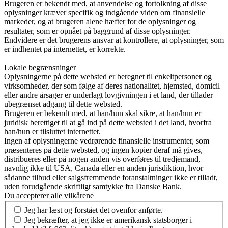
Brugeren er bekendt med, at anvendelse og fortolkning af disse
oplysninger kræver specifik og indgående viden om finansielle
markeder, og at brugeren alene hæfter for de oplysninger og
resultater, som er opnået på baggrund af disse oplysninger.
Endvidere er det brugerens ansvar at kontrollere, at oplysninger, som
er indhentet på internettet, er korrekte.
Lokale begrænsninger
Oplysningerne på dette websted er beregnet til enkeltpersoner og
virksomheder, der som følge af deres nationalitet, hjemsted, domicil
eller andre årsager er underlagt lovgivningen i et land, der tillader
ubegrænset adgang til dette websted.
Brugeren er bekendt med, at han/hun skal sikre, at han/hun er
juridisk berettiget til at gå ind på dette websted i det land, hvorfra
han/hun er tilsluttet internettet.
Ingen af oplysningerne vedrørende finansielle instrumenter, som
præsenteres på dette websted, og ingen kopier deraf må gives,
distribueres eller på nogen anden vis overføres til tredjemand,
navnlig ikke til USA, Canada eller en anden jurisdiktion, hvor
sådanne tilbud eller salgsfremmende foranstaltninger ikke er tilladt,
uden forudgående skriftligt samtykke fra Danske Bank.
Du accepterer alle vilkårene
Jeg har læst og forstået det ovenfor anførte.
Jeg bekræfter, at jeg ikke er amerikansk statsborger i