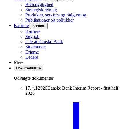
Bæredygtighed
Strategisk retning
Produkter, services og rådgivning
Publikationer og politikker
Karriere
Karriere
Karriere
Søg job
Life at Danske Bank
Studerende
Erfarne
Ledere
Mere
Dokumentarkiv
Udvalgte dokumenter
17. jul 2026
Danske Bank Interim Report - first half
2026