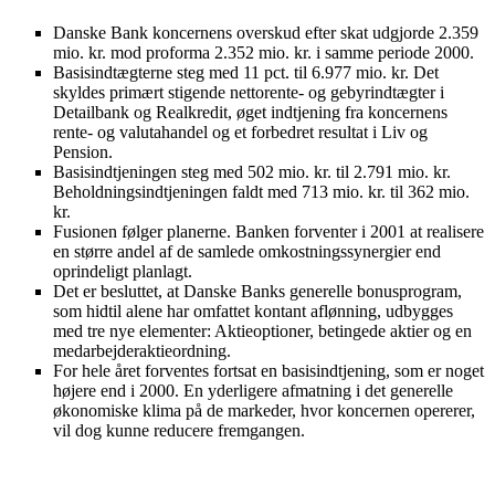
Danske Bank koncernens overskud efter skat udgjorde 2.359
mio. kr. mod proforma 2.352 mio. kr. i samme periode 2000.
Basisindtægterne steg med 11 pct. til 6.977 mio. kr. Det
skyldes primært stigende nettorente- og gebyrindtægter i
Detailbank og Realkredit, øget indtjening fra koncernens
rente- og valutahandel og et forbedret resultat i Liv og
Pension.
Basisindtjeningen steg med 502 mio. kr. til 2.791 mio. kr.
Beholdningsindtjeningen faldt med 713 mio. kr. til 362 mio.
kr.
Fusionen følger planerne. Banken forventer i 2001 at realisere
en større andel af de samlede omkostningssynergier end
oprindeligt planlagt.
Det er besluttet, at Danske Banks generelle bonusprogram,
som hidtil alene har omfattet kontant aflønning, udbygges
med tre nye elementer: Aktieoptioner, betingede aktier og en
medarbejderaktieordning.
For hele året forventes fortsat en basisindtjening, som er noget
højere end i 2000. En yderligere afmatning i det generelle
økonomiske klima på de markeder, hvor koncernen opererer,
vil dog kunne reducere fremgangen.