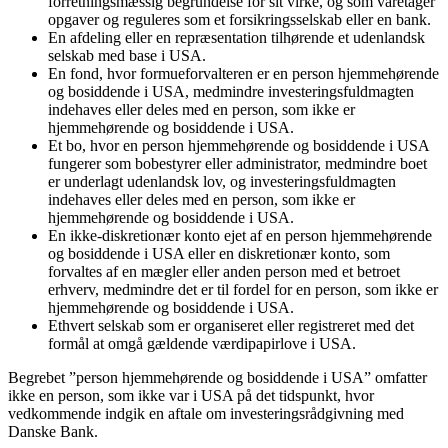
forretningsmæssig begrundelse for sit virke, og som varetager
opgaver og reguleres som et forsikringsselskab eller en bank.
En afdeling eller en repræsentation tilhørende et udenlandsk
selskab med base i USA.
En fond, hvor formueforvalteren er en person hjemmehørende
og bosiddende i USA, medmindre investeringsfuldmagten
indehaves eller deles med en person, som ikke er
hjemmehørende og bosiddende i USA.
Et bo, hvor en person hjemmehørende og bosiddende i USA
fungerer som bobestyrer eller administrator, medmindre boet
er underlagt udenlandsk lov, og investeringsfuldmagten
indehaves eller deles med en person, som ikke er
hjemmehørende og bosiddende i USA.
En ikke-diskretionær konto ejet af en person hjemmehørende
og bosiddende i USA eller en diskretionær konto, som
forvaltes af en mægler eller anden person med et betroet
erhverv, medmindre det er til fordel for en person, som ikke er
hjemmehørende og bosiddende i USA.
Ethvert selskab som er organiseret eller registreret med det
formål at omgå gældende værdipapirlove i USA.
Begrebet ”person hjemmehørende og bosiddende i USA” omfatter
ikke en person, som ikke var i USA på det tidspunkt, hvor
vedkommende indgik en aftale om investeringsrådgivning med
Danske Bank.