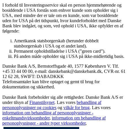
I forhold til Investeringsservice skal en person hjemmehørende og
bosiddende i USA forstås som enhver kunde som opholder sig i
USA, med mindre der er tale om en kunde, som var bosiddende
uden for USA på det tidspunkt, hvor kundeforholdet med Danske
Bank blev indgået, og som, ved ophold i USA, ikke opfylder en af
følgende:
Amerikansk statsborgerskab (herunder dobbelt
statsborgerskab i USA og et andet land).
Permanent opholdstilladelse i USA (”green card”).
På anden måde opholder sig i USA på ikke-midlertidig basis.
Danske Bank A/S, Bernstorffsgade 40, 1577 København V. Tlf.
+45 33 44 00 00, e-mail: danskebank@danskebank.dk, CVR-nr. 61
12 62 28, SWIFT: DABADKKK
Telefonsamtaler kan blive optaget og gemt til brug for
dokumentation og sikkerhed.
Danske Bank forbeholder sig alle rettigheder. Danske Bank A/S er
under tilsyn af
Finanstilsynet
. Læs vores
behandling af
personoplysninger og cookies
og
vilkår for brug
. Læs vores
information om behandling af personoplysninger -
enkeltmandsvirksomheder
,
information om behandling af
personoplysninger - andre typer virksomheder
,