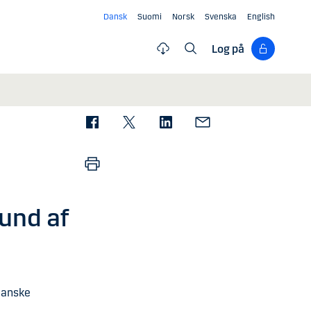
Dansk
Suomi
Norsk
Svenska
English
Log på
und af
 Danske