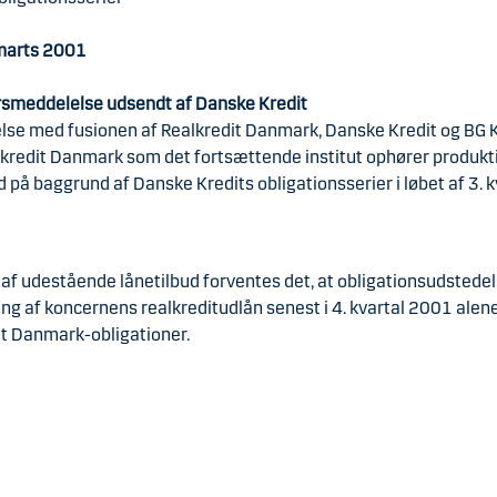
marts 2001
smeddelelse udsendt af Danske Kredit
else med fusionen af Realkredit Danmark, Danske Kredit og BG 
kredit Danmark som det fortsættende institut ophører produkt
d på baggrund af Danske Kredits obligationsserier i løbet af 3. k
af udestående lånetilbud forventes det, at obligationsudstedels
ing af koncernens realkreditudlån senest i 4. kvartal 2001 alene 
t Danmark-obligationer.​