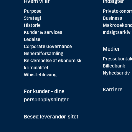
Hvem vi er
Indsigter
Purpose
Privatøkonom
Strategi
Business
Historie
Makrooekon
Kunder & services
Indsigtsarkiv
Ledelse
Corporate Governance
Medier
Generalforsamling
Pressekontak
Bekæmpelse af økonomisk
Billedbank
kriminalitet
Nyhedsarkiv
Whistleblowing
Karriere
For kunder - dine
personoplysninger
Besøg leverandør-sitet