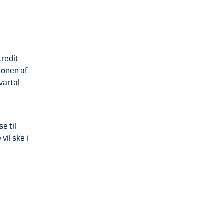
Kredit
ionen af
vartal
e til
vil ske i