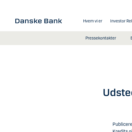
Gå til hovedindhold
Hvem vi er
Investor Re
Pressekontakter
Udste
Publicere
Kredits o