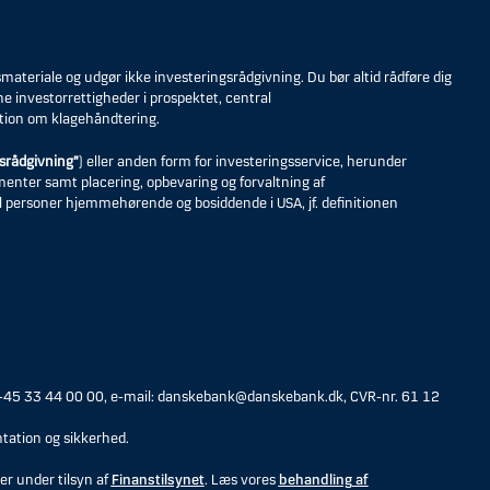
eriale og udgør ikke investeringsrådgivning. Du bør altid rådføre dig
ne investorrettigheder i prospektet, central
tion om klagehåndtering.
srådgivning”
) eller anden form for investeringsservice, herunder
umenter samt placering, opbevaring og forvaltning af
til personer hjemmehørende og bosiddende i USA, jf. definitionen
 +45 33 44 00 00, e-mail: danskebank@danskebank.dk, CVR-nr. 61 12
tation og sikkerhed.
er under tilsyn af
Finanstilsynet
. Læs vores
behandling af