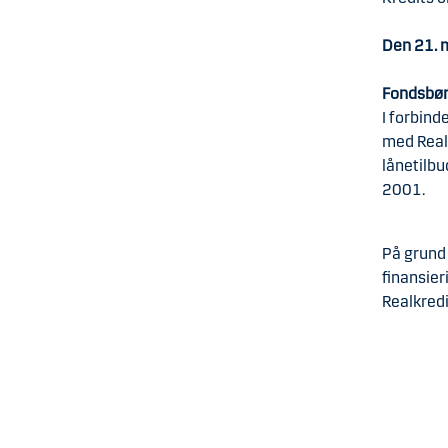
Den 21. 
Fondsbør
I forbind
med Real
lånetilbu
2001.
På grund 
finansier
Realkredi