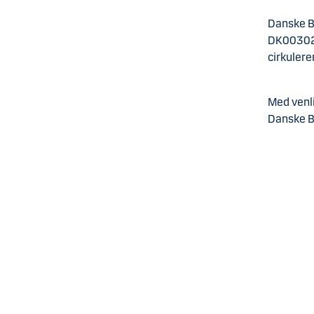
Danske B
DK003029
cirkuler
Med venli
Danske B