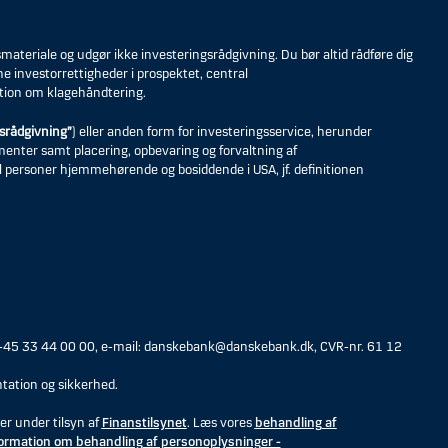
eriale og udgør ikke investeringsrådgivning. Du bør altid rådføre dig
ne investorrettigheder i prospektet, central
tion om klagehåndtering.
srådgivning”
) eller anden form for investeringsservice, herunder
umenter samt placering, opbevaring og forvaltning af
til personer hjemmehørende og bosiddende i USA, jf. definitionen
 +45 33 44 00 00, e-mail: danskebank@danskebank.dk, CVR-nr. 61 12
tation og sikkerhed.
er under tilsyn af
Finanstilsynet
. Læs vores
behandling af
ormation om behandling af personoplysninger -