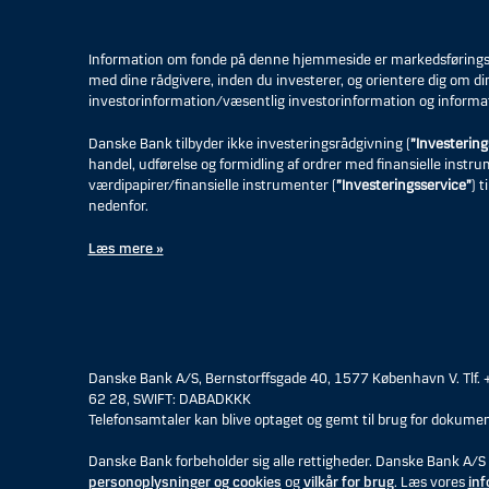
Information om fonde på denne hjemmeside er markedsføringsmat
med dine rådgivere, inden du investerer, og orientere dig om di
investorinformation/væsentlig investorinformation og informa
Danske Bank tilbyder ikke investeringsrådgivning (
”Investering
handel, udførelse og formidling af ordrer med finansielle instr
værdipapirer/finansielle instrumenter (
”Investeringsservice”
) 
nedenfor.
Læs mere »
Danske Bank A/S, Bernstorffsgade 40, 1577 København V. Tlf.
62 28, SWIFT: DABADKKK
Telefonsamtaler kan blive optaget og gemt til brug for dokumen
Danske Bank forbeholder sig alle rettigheder. Danske Bank A/S 
personoplysninger og cookies
og
vilkår for brug
. Læs vores
inf