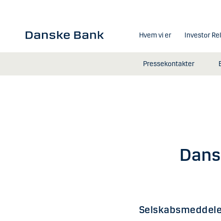
Gå til hovedindhold
Hvem vi er
Investor Re
Pressekontakter
Dans
Selskabsmeddele