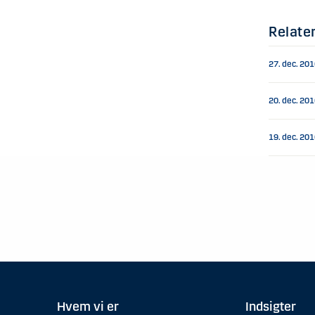
Relate
27. dec. 20
20. dec. 20
19. dec. 20
Hvem vi er
Indsigter