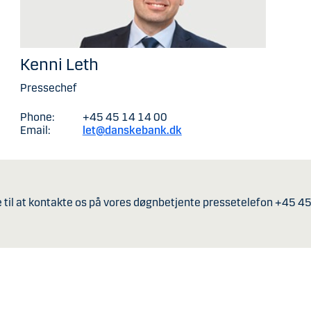
Kenni Leth
Pressechef
Phone:
+45 45 14 14 00
Email:
let@danskebank.dk
 til at kontakte os på vores døgnbetjente pressetelefon +45 45