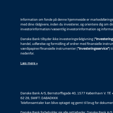
Information om fonde på denne hjemmeside er markedsføringsmat
med dine rådgivere, inden du investerer, og orientere dig om di
investorinformation/væsentlig investorinformation og informa
Danske Bank tilbyder ikke investeringsrådgivning (
”Investering
handel, udførelse og formidling af ordrer med finansielle instr
værdipapirer/finansielle instrumenter (
”Investeringsservice”
) 
nedenfor.
Læs mere »
Danske Bank A/S, Bernstorffsgade 40, 1577 København V. Tlf.
62 28, SWIFT: DABADKKK
Telefonsamtaler kan blive optaget og gemt til brug for dokumen
Danske Bank forbeholder sig alle rettigheder. Danske Bank A/S 