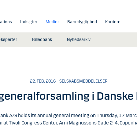
lations
Indsigter
Medier
Bæredygtighed
Karriere
Eksperter
Billedbank
Nyhedsarkiv
22. FEB. 2016 – SELSKABSMEDDELELSER
generalforsamling i Danske
ank A/S holds its annual general meeting on Thursday, 17 Mar
m at Tivoli Congress Center, Arni Magnussons Gade 2-4, Copenh