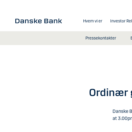
Gå til hovedindhold
Hvem vi er
Investor Re
Pressekontakter
Ordinær 
Danske B
at 3.00p