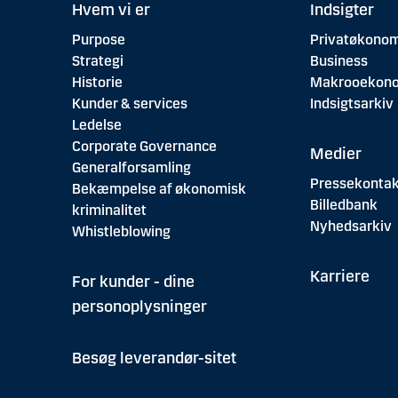
Hvem vi er
Indsigter
Purpose
Privatøkonom
Strategi
Business
Historie
Makrooekon
Kunder & services
Indsigtsarkiv
Ledelse
Corporate Governance
Medier
Generalforsamling
Pressekontak
Bekæmpelse af økonomisk
Billedbank
kriminalitet
Nyhedsarkiv
Whistleblowing
Karriere
For kunder - dine
personoplysninger
Besøg leverandør-sitet