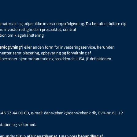
eriale og udgør ikke investeringsrådgivning. Du bør altid rådføre dig
ne investorrettigheder i prospektet, central
tion om klagehåndtering.
srådgivning”
) eller anden form for investeringsservice, herunder
umenter samt placering, opbevaring og forvaltning af
til personer hjemmehørende og bosiddende i USA, jf. definitionen
 +45 33 44 00 00, e-mail: danskebank@danskebank.dk, CVR-nr. 61 12
tation og sikkerhed.
er under tilsyn af
Finanstilsynet
. Læs vores
behandling af