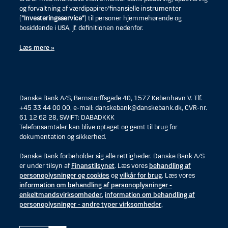
og forvaltning af værdipapirer/finansielle instrumenter
(
”Investeringsservice”
) til personer hjemmehørende og
bosiddende i USA, jf. definitionen nedenfor.
Læs mere »
Danske Bank A/S, Bernstorffsgade 40, 1577 København V. Tlf.
+45 33 44 00 00, e-mail: danskebank@danskebank.dk, CVR-nr.
61 12 62 28, SWIFT: DABADKKK
Telefonsamtaler kan blive optaget og gemt til brug for
dokumentation og sikkerhed.
Danske Bank forbeholder sig alle rettigheder. Danske Bank A/S
er under tilsyn af
Finanstilsynet
. Læs vores
behandling af
personoplysninger og cookies
og
vilkår for brug
. Læs vores
information om behandling af personoplysninger -
enkeltmandsvirksomheder
,
information om behandling af
personoplysninger - andre typer virksomheder
,