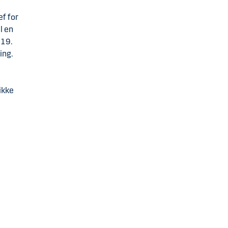
f for
l en
 19.
ing.
ikke