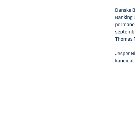
Danske B
Banking D
permanen
september
Thomas F.
Jesper Ni
kandidat 