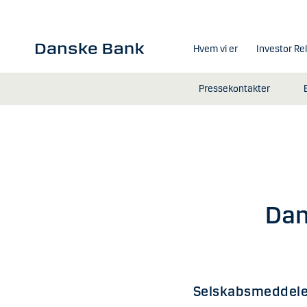
Gå til hovedindhold
Hvem vi er
Investor Re
Pressekontakter
Dan
Selskabsmeddele