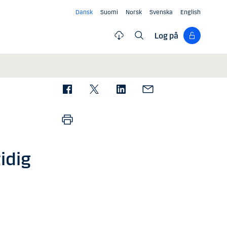
Dansk
Suomi
Norsk
Svenska
English
Log på
idig