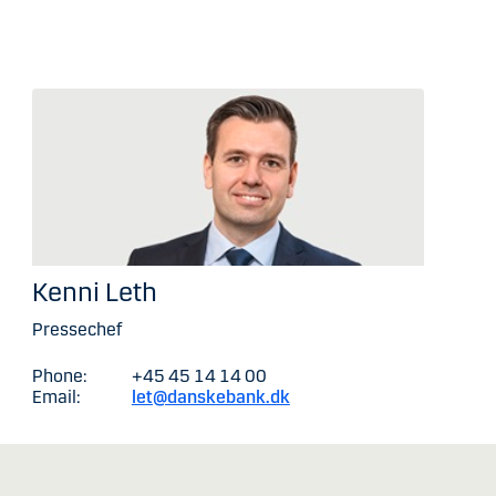
Kenni Leth
Pressechef
Phone:
+45 45 14 14 00
Email:
let@danskebank.dk