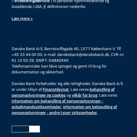
(
”Investeringsservice”
) til personer hjemmehørende og
bosiddende i USA, jf. definitionen nedenfor.
Læs mere »
Danske Bank A/S, Bernstorffsgade 40, 1577 København V. Tlf.
+45 33 44 00 00, e-mail: danskebank@danskebank.dk, CVR-nr.
61 12 62 28, SWIFT: DABADKKK
Telefonsamtaler kan blive optaget og gemt til brug for
dokumentation og sikkerhed.
Danske Bank forbeholder sig alle rettigheder. Danske Bank A/S
er under tilsyn af
Finanstilsynet
. Læs vores
behandling af
personoplysninger og cookies
og
vilkår for brug
. Læs vores
information om behandling af personoplysninger -
enkeltmandsvirksomheder
,
information om behandling af
personoplysninger - andre typer virksomheder
,