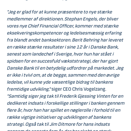
”Jeg er glad for at kunne præsentere to nye stærke
medlemmer af direktionen. Stephan Engels, der bliver
vores nye Chief Financial Officer, kommer med stærke
eksekveringskompetencer og ledelsesmæssig erfaring
fra blandt andet banksektoren. Berit Behring har leveret
en række stærke resultater i sine 12 år i Danske Bank,
senest som landechef i Sverige, hvor hun har stået i
spidsen for en succesfuld vækststrategi, der har gjort
Danske Bank til en betydelig udfordrer på markedet. Jeg
er ikke i tvivl om, at de begge, sammen med den øvrige
ledelse, vil kunne yde væsentlige bidrag til bankens
fremtidige udvikling,”
siger CEO Chris Vogelzang.
”Samtidig siger jeg tak til Frederik Gjessing Vinten for en
dedikeret indsats i forskellige stillinger i banken gennem
flere år, hvor han har spillet en nøglerolle i forhold til en
række vigtige initiativer og udviklingen af bankens
strategi. Også tak til Jim Ditmore for hans indsats