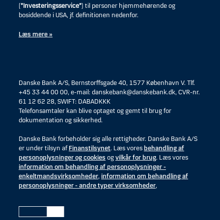
(
”Investeringsservice”
) til personer hjemmehørende og
bosiddende i USA, jf. definitionen nedenfor.
Læs mere »
Danske Bank A/S, Bernstorffsgade 40, 1577 København V. Tlf.
+45 33 44 00 00, e-mail: danskebank@danskebank.dk, CVR-nr.
61 12 62 28, SWIFT: DABADKKK
Telefonsamtaler kan blive optaget og gemt til brug for
dokumentation og sikkerhed.
Danske Bank forbeholder sig alle rettigheder. Danske Bank A/S
er under tilsyn af
Finanstilsynet
. Læs vores
behandling af
personoplysninger og cookies
og
vilkår for brug
. Læs vores
information om behandling af personoplysninger -
enkeltmandsvirksomheder
,
information om behandling af
personoplysninger - andre typer virksomheder
,