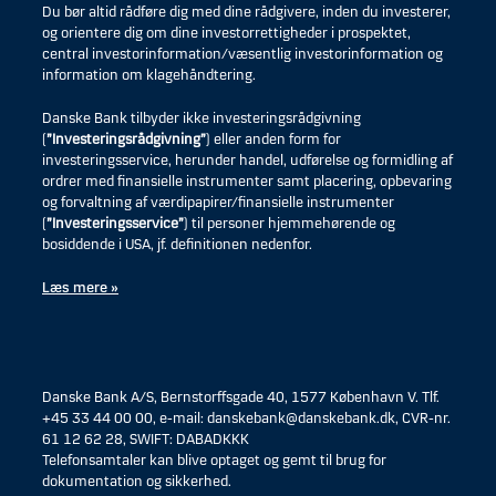
Du bør altid rådføre dig med dine rådgivere, inden du investerer,
og orientere dig om dine investorrettigheder i prospektet,
central investorinformation/væsentlig investorinformation og
information om klagehåndtering.
Danske Bank tilbyder ikke investeringsrådgivning
(
”Investeringsrådgivning”
) eller anden form for
investeringsservice, herunder handel, udførelse og formidling af
ordrer med finansielle instrumenter samt placering, opbevaring
og forvaltning af værdipapirer/finansielle instrumenter
(
”Investeringsservice”
) til personer hjemmehørende og
bosiddende i USA, jf. definitionen nedenfor.
Læs mere »
Danske Bank A/S, Bernstorffsgade 40, 1577 København V. Tlf.
+45 33 44 00 00, e-mail: danskebank@danskebank.dk, CVR-nr.
61 12 62 28, SWIFT: DABADKKK
Telefonsamtaler kan blive optaget og gemt til brug for
dokumentation og sikkerhed.