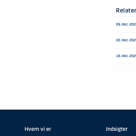
Relate
29. dec. 20
22. dec. 20
19. dec. 20
Hvem vi er
Indsigter