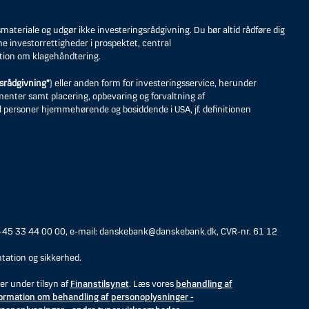
eriale og udgør ikke investeringsrådgivning. Du bør altid rådføre dig
ne investorrettigheder i prospektet, central
tion om klagehåndtering.
srådgivning”
) eller anden form for investeringsservice, herunder
umenter samt placering, opbevaring og forvaltning af
til personer hjemmehørende og bosiddende i USA, jf. definitionen
 +45 33 44 00 00, e-mail: danskebank@danskebank.dk, CVR-nr. 61 12
tation og sikkerhed.
er under tilsyn af
Finanstilsynet
. Læs vores
behandling af
ormation om behandling af personoplysninger -