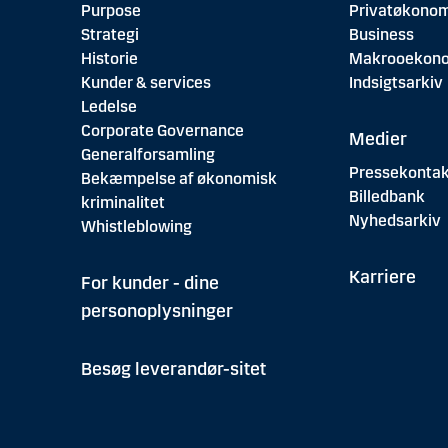
Purpose
Privatøkonom
Strategi
Business
Historie
Makrooekon
Kunder & services
Indsigtsarkiv
Ledelse
Corporate Governance
Medier
Generalforsamling
Pressekontak
Bekæmpelse af økonomisk
Billedbank
kriminalitet
Nyhedsarkiv
Whistleblowing
Karriere
For kunder - dine
personoplysninger
Besøg leverandør-sitet