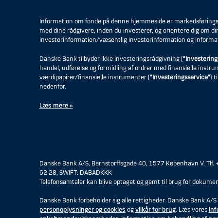
Information om fonde på denne hjemmeside er markedsføringsmat
med dine rådgivere, inden du investerer, og orientere dig om di
investorinformation/væsentlig investorinformation og informa
Danske Bank tilbyder ikke investeringsrådgivning (
”Investering
handel, udførelse og formidling af ordrer med finansielle instr
værdipapirer/finansielle instrumenter (
”Investeringsservice”
) 
nedenfor.
Læs mere »
Danske Bank A/S, Bernstorffsgade 40, 1577 København V. Tlf.
62 28, SWIFT: DABADKKK
Telefonsamtaler kan blive optaget og gemt til brug for dokumen
Danske Bank forbeholder sig alle rettigheder. Danske Bank A/S 
personoplysninger og cookies
og
vilkår for brug
. Læs vores
inf