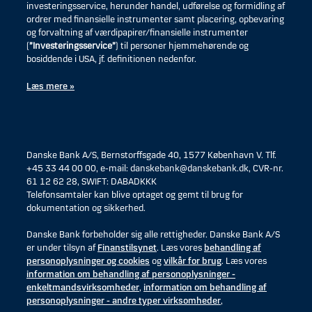
investeringsservice, herunder handel, udførelse og formidling af
ordrer med finansielle instrumenter samt placering, opbevaring
og forvaltning af værdipapirer/finansielle instrumenter
(
”Investeringsservice”
) til personer hjemmehørende og
bosiddende i USA, jf. definitionen nedenfor.
Læs mere »
Danske Bank A/S, Bernstorffsgade 40, 1577 København V. Tlf.
+45 33 44 00 00, e-mail: danskebank@danskebank.dk, CVR-nr.
61 12 62 28, SWIFT: DABADKKK
Telefonsamtaler kan blive optaget og gemt til brug for
dokumentation og sikkerhed.
Danske Bank forbeholder sig alle rettigheder. Danske Bank A/S
er under tilsyn af
Finanstilsynet
. Læs vores
behandling af
personoplysninger og cookies
og
vilkår for brug
. Læs vores
information om behandling af personoplysninger -
enkeltmandsvirksomheder
,
information om behandling af
personoplysninger - andre typer virksomheder
,