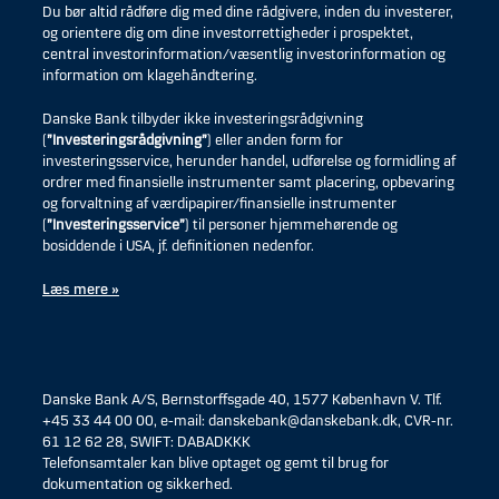
Du bør altid rådføre dig med dine rådgivere, inden du investerer,
og orientere dig om dine investorrettigheder i prospektet,
central investorinformation/væsentlig investorinformation og
information om klagehåndtering.
Danske Bank tilbyder ikke investeringsrådgivning
(
”Investeringsrådgivning”
) eller anden form for
investeringsservice, herunder handel, udførelse og formidling af
ordrer med finansielle instrumenter samt placering, opbevaring
og forvaltning af værdipapirer/finansielle instrumenter
(
”Investeringsservice”
) til personer hjemmehørende og
bosiddende i USA, jf. definitionen nedenfor.
Læs mere »
Danske Bank A/S, Bernstorffsgade 40, 1577 København V. Tlf.
+45 33 44 00 00, e-mail: danskebank@danskebank.dk, CVR-nr.
61 12 62 28, SWIFT: DABADKKK
Telefonsamtaler kan blive optaget og gemt til brug for
dokumentation og sikkerhed.