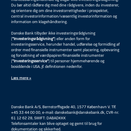
Du bør altid rådføre dig med dine rådgivere, inden du investerer,
og orientere dig om dine investorrettigheder i prospektet,
central investorinformation/væsentlig investorinformation og
information om klagehåndtering.
Danske Bank tilbyder ikke investeringsrådgivning
(
”Investeringsrådgivning”
) eller anden form for
investeringsservice, herunder handel, udførelse og formidling af
ordrer med finansielle instrumenter samt placering, opbevaring
og forvaltning af værdipapirer/finansielle instrumenter
(
”Investeringsservice”
) til personer hjemmehørende og
bosiddende i USA, jf. definitionen nedenfor.
Læs mere »
Danske Bank A/S, Bernstorffsgade 40, 1577 København V. Tlf.
+45 33 44 00 00, e-mail: danskebank@danskebank.dk, CVR-nr.
61 12 62 28, SWIFT: DABADKKK
Telefonsamtaler kan blive optaget og gemt til brug for
dokumentation og sikkerhed.