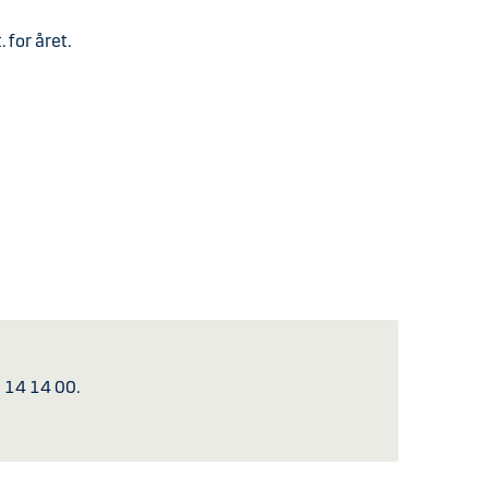
 for året.
5 14 14 00.