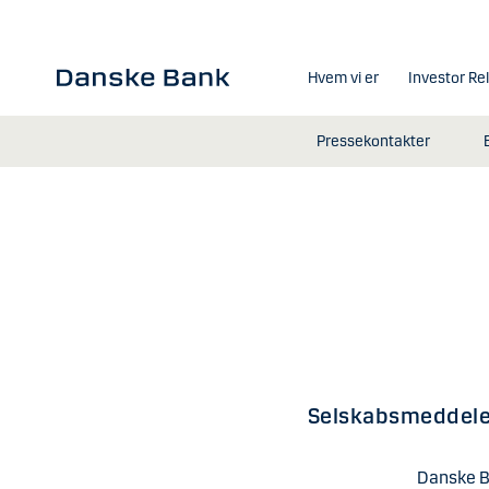
Gå til hovedindhold
Hvem vi er
Investor Re
Pressekontakter
Selskabsmeddele
Danske B