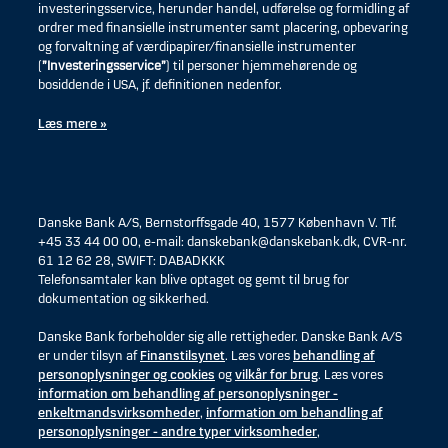
investeringsservice, herunder handel, udførelse og formidling af
ordrer med finansielle instrumenter samt placering, opbevaring
og forvaltning af værdipapirer/finansielle instrumenter
(
”Investeringsservice”
) til personer hjemmehørende og
bosiddende i USA, jf. definitionen nedenfor.
Læs mere »
Danske Bank A/S, Bernstorffsgade 40, 1577 København V. Tlf.
+45 33 44 00 00, e-mail: danskebank@danskebank.dk, CVR-nr.
61 12 62 28, SWIFT: DABADKKK
Telefonsamtaler kan blive optaget og gemt til brug for
dokumentation og sikkerhed.
Danske Bank forbeholder sig alle rettigheder. Danske Bank A/S
er under tilsyn af
Finanstilsynet
. Læs vores
behandling af
personoplysninger og cookies
og
vilkår for brug
. Læs vores
information om behandling af personoplysninger -
enkeltmandsvirksomheder
,
information om behandling af
personoplysninger - andre typer virksomheder
,