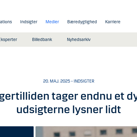
lations
Indsigter
Medier
Bæredygtighed
Karriere
Eksperter
Billedbank
Nyhedsarkiv
20. MAJ. 2025 – INDSIGTER
gertilliden tager endnu et d
udsigterne lysner lidt