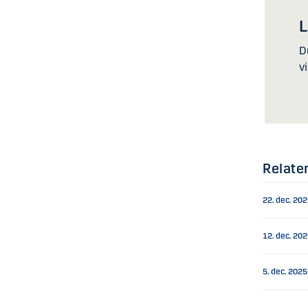
L
D
v
Relate
22. dec. 20
12. dec. 20
5. dec. 2025