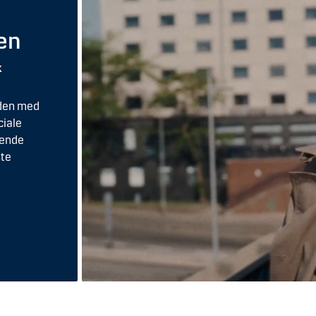
en
k
iden med
ciale
dende
ste