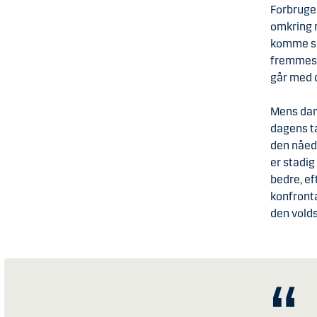
Forbruger
omkring n
komme sig
fremmest
går med 
Mens dan
dagens ta
den nåede
er stadig
bedre, e
konfronta
den volds