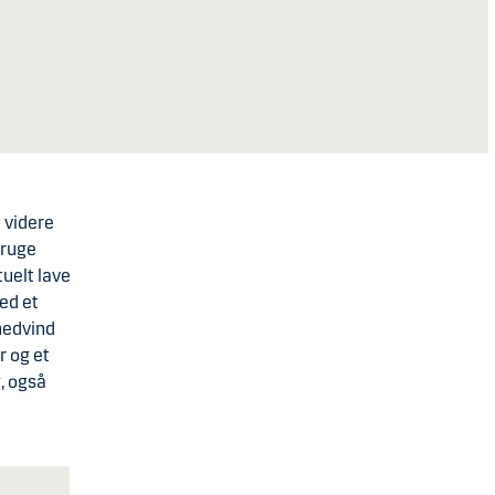
l videre
bruge
tuelt lave
med et
 medvind
r og et
, også