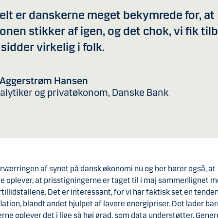
elt er danskerne meget bekymrede for, at
ionen stikker af igen, og det chok, vi fik til
sidder virkelig i folk.
 Aggerstrøm Hansen
alytiker og privatøkonom, Danske Bank
orværringen af synet på dansk økonomi nu og her hører også, at
 oplever, at prisstigningerne er taget til i maj sammenlignet m
tillidstallene. Det er interessant, for vi har faktisk set en tenden
flation, blandt andet hjulpet af lavere energipriser. Det lader bare 
rne oplever det i lige så høj grad, som data understøtter. Genere