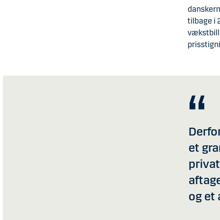
danskerne
tilbage i
vækstbill
prisstign
Derfor
et gra
priva
aftage
og et