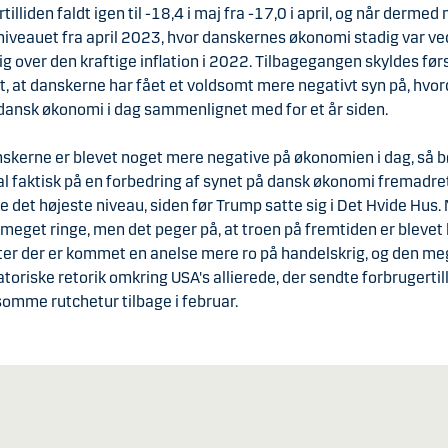
tilliden faldt igen til -18,4 i maj fra -17,0 i april, og når dermed
iveauet fra april 2023, hvor danskernes økonomi stadig var ve
 over den kraftige inflation i 2022. Tilbagegangen skyldes før
, at danskerne har fået et voldsomt mere negativt syn på, hvor
dansk økonomi i dag sammenlignet med for et år siden.
skerne er blevet noget mere negative på økonomien i dag, så 
l faktisk på en forbedring af synet på dansk økonomi fremadret
 det højeste niveau, siden før Trump satte sig i Det Hvide Hus.
 meget ringe, men det peger på, at troen på fremtiden er blevet 
fter der er kommet en anelse mere ro på handelskrig, og den me
toriske retorik omkring USA's allierede, der sendte forbrugertil
omme rutchetur tilbage i februar.