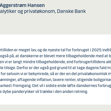
 Aggerstrøm Hansen
alytiker og privatøkonom, Danske Bank
tilliden er meget lav, og de nyeste tal for forbruget i 2025 indti
 også på, at danskerne er blevet mere tilbageholdende med at 
n vi er langt mindre tilbageholdende, end forbrugertillidens ak
lle tilsige. Derfor er der også god grund til at tage dagens fald 
, for selvom vi er bekymrede, så er der en del privatøkonomisk
lønninger, aftagende inflation, lavere renter, stigende boligprise
rked i fremgang. Det vil i sidste ende løfte danskernes forbrug
 dybe panderynker vil trække i den anden retning.