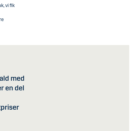
, vi fik
re
fald med
er en del
gpriser