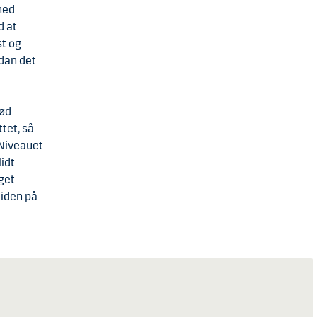
 ned
d at
st og
dan det
bød
tet, så
 Niveauet
lidt
get
liden på