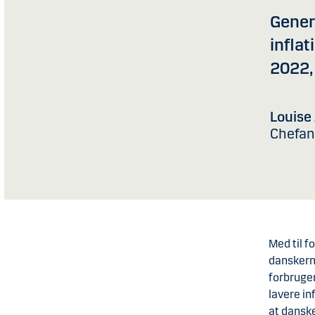
Gener
inflat
2022, 
Louise
Chefan
Med til f
danskerne
forbruger
lavere in
at danske