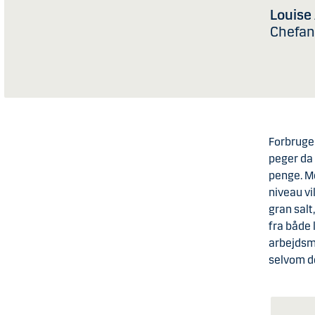
Louise
Chefan
Forbruger
peger da
penge. Me
niveau vi
gran salt
fra både 
arbejdsma
selvom de