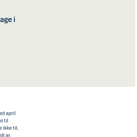
bage i
ed april
s til
ikke til,
lt er