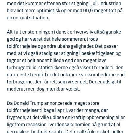
men det kommer efter en stor stigning i juli. Industrien
blev lidt mere optimistisk og er med 99,9 meget tæt på
en normal situation.
Alt i alt er stemningen i dansk erhvervsliv altså ganske
god og har været det hele sommeren, trods
toldforhøjelse og andre ubehageligheder. Det passer
med, at vi også stadig ser stigning i beskæftigelsen og
tegner et helt andet billede end den meget lave
forbrugertillid, statistikkerne også viser. I forhold til den
nærmeste fremtid er det nok mere virksomhederne end
forbrugerne, der får ret, som vi ser det. Der er udsigt til
moderat men dog mærkbar vækst.
Da Donald Trump annoncerede meget store
toldforhøjelser tilbage i april, var der mange, der
frygtede, at det ville udløse en kraftig opbremsning eller
ligefrem recession i verdensøkonomien på grund af al
den usikkerhed, det skabte. Det er altså ikke sket, heller