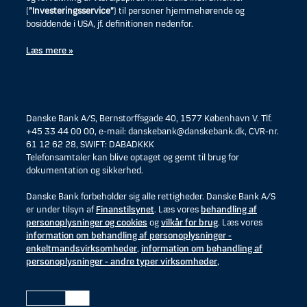
(
”Investeringsservice”
) til personer hjemmehørende og
bosiddende i USA, jf. definitionen nedenfor.
Læs mere »
Danske Bank A/S, Bernstorffsgade 40, 1577 København V. Tlf.
+45 33 44 00 00, e-mail: danskebank@danskebank.dk, CVR-nr.
61 12 62 28, SWIFT: DABADKKK
Telefonsamtaler kan blive optaget og gemt til brug for
dokumentation og sikkerhed.
Danske Bank forbeholder sig alle rettigheder. Danske Bank A/S
er under tilsyn af
Finanstilsynet
. Læs vores
behandling af
personoplysninger og cookies
og
vilkår for brug
. Læs vores
information om behandling af personoplysninger -
enkeltmandsvirksomheder
,
information om behandling af
personoplysninger - andre typer virksomheder
,