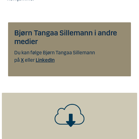
Bjørn Tangaa Sillemann i andre
medier
Du kan følge Bjørn Tangaa Sillemann
på
X
eller
LinkedIn