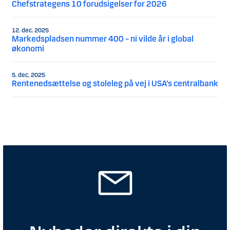
Chefstrategens 10 forudsigelser for 2026
12. dec. 2025
Markedspladsen nummer 400 – ni vilde år i global
økonomi
5. dec. 2025
Rentenedsættelse og stoleleg på vej i USA’s centralbank