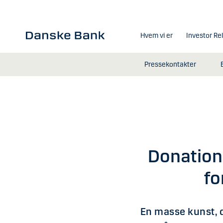
Gå til hovedindhold
Hvem vi er
Investor Re
Pressekontakter
Donation
fo
En masse kunst, d