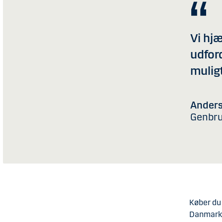
Vi hj
udfor
muligt
Anders
Genbru
Køber du
Danmark,