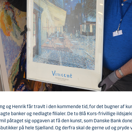
g og Henrik får travlt i den kommende tid, for det bugner af ku
te banker og nedlagte filialer. De to Blå Kors-frivillige ildsjæ
smil påtaget sig opgaven at få den kunst, som Danske Bank doner
butikker på hele Sjælland. Og derfra skal de gerne ud og pryd