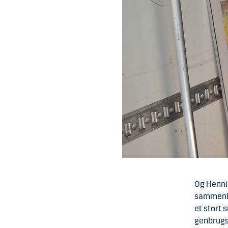
Og Hennin
sammenlag
et stort 
genbrugs