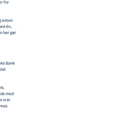
er for
ug enten
med én,
n her gør
nske Bank
isk
rk,
jde med
 vi er
homas