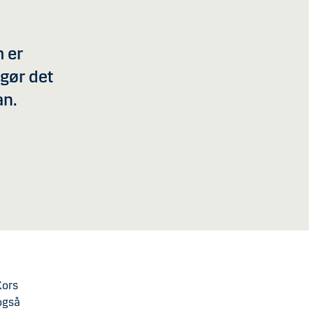
m er
 gør det
an.
Kors
også