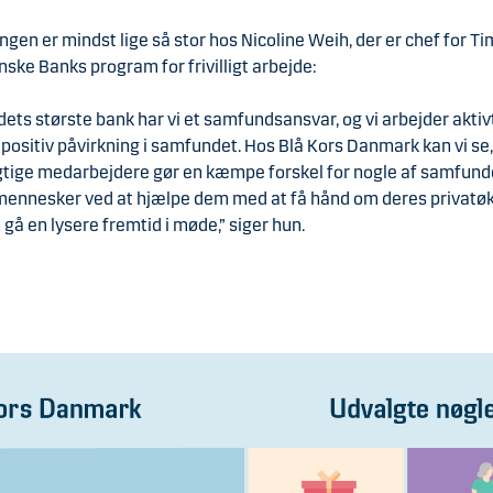
ngen er mindst lige så stor hos Nicoline Weih, der er chef for Ti
nske Banks program for frivilligt arbejde:
ets største bank har vi et samfundsansvar, og vi arbejder akti
positiv påvirkning i samfundet. Hos Blå Kors Danmark kan vi se
gtige medarbejdere gør en kæmpe forskel for nogle af samfun
mennesker ved at hjælpe dem med at få hånd om deres privatø
 gå en lysere fremtid i møde,” siger hun.