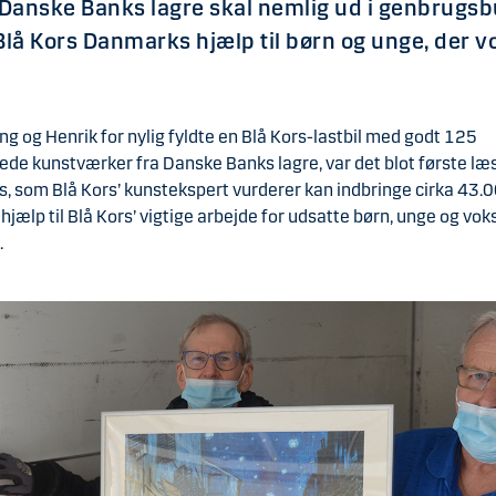
 Danske Banks lagre skal nemlig ud i genbrugsb
Blå Kors Danmarks hjælp til børn og unge, der v
g og Henrik for nylig fyldte en Blå Kors-lastbil med godt 125
e kunstværker fra Danske Banks lagre, var det blot første læs
s, som Blå Kors’ kunstekspert vurderer kan indbringe cirka 43.
l hjælp til Blå Kors’ vigtige arbejde for udsatte børn, unge og vok
.