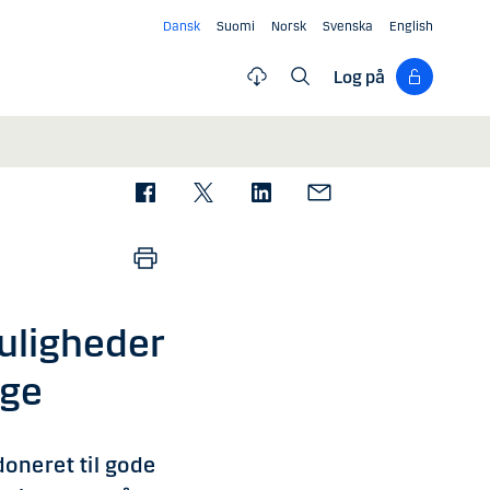
Dansk
Suomi
Norsk
Svenska
English
Log på
uligheder
nge
doneret til gode