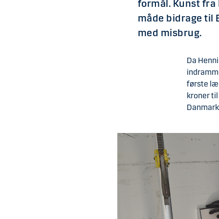
formål. Kunst fra
måde bidrage til 
med misbrug.
Da Hennin
indrammed
første læ
kroner ti
Danmark