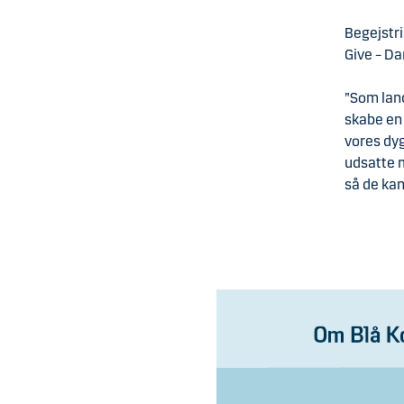
Begejstri
Give – Da
”Som land
skabe en 
vores dy
udsatte 
så de kan