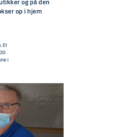
utikker og på den
okser op i hjem
. Et
000
sne i