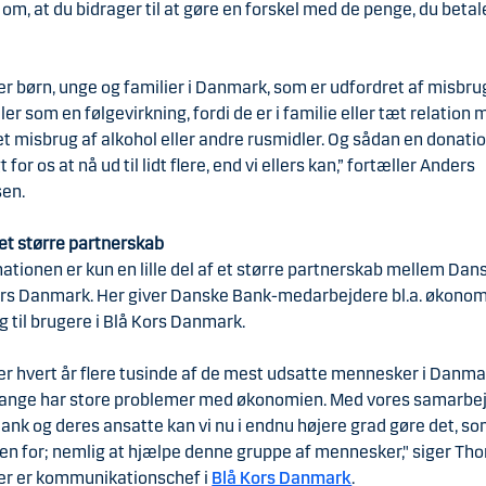
om, at du bidrager til at gøre en forskel med de penge, du betal
er børn, unge og familier i Danmark, som er udfordret af misbr
ller som en følgevirkning, fordi de er i familie eller tæt relation 
t misbrug af alkohol eller andre rusmidler. Og sådan en donatio
 for os at nå ud til lidt flere, end vi ellers kan,” fortæller Anders
sen.
 et større partnerskab
tionen er kun en lille del af et større partnerskab mellem Da
ors Danmark. Her giver Danske Bank-medarbejdere bl.a. økonom
g til brugere i Blå Kors Danmark.
er hvert år flere tusinde af de mest udsatte mennesker i Danma
ange har store problemer med økonomien. Med vores samarbe
nk og deres ansatte kan vi nu i endnu højere grad gøre det, som
den for; nemlig at hjælpe denne gruppe af mennesker," siger T
der er kommunikationschef i
Blå Kors Danmark
.