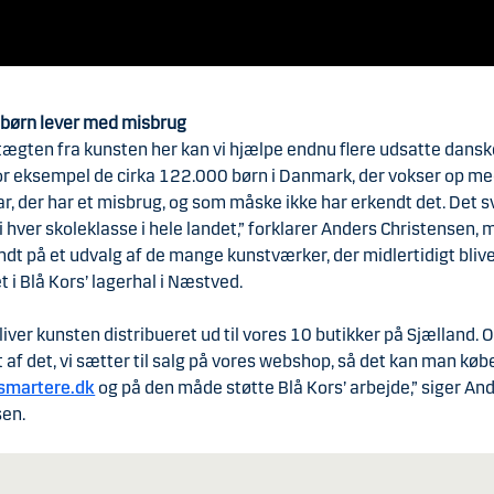
børn lever med misbrug
ægten fra kunsten her kan vi hjælpe endnu flere udsatte dansk
or eksempel de cirka 122.000 børn i Danmark, der vokser op m
far, der har et misbrug, og som måske ikke har erkendt det. Det sv
i hver skoleklasse i hele landet,” forklarer Anders Christensen,
ndt på et udvalg af de mange kunstværker, der midlertidigt bliv
 i Blå Kors’ lagerhal i Næstved.
liver kunsten distribueret ud til vores 10 butikker på Sjælland. O
 af det, vi sætter til salg på vores webshop, så det kan man køb
smartere.dk
og på den måde støtte Blå Kors’ arbejde,” siger An
sen.