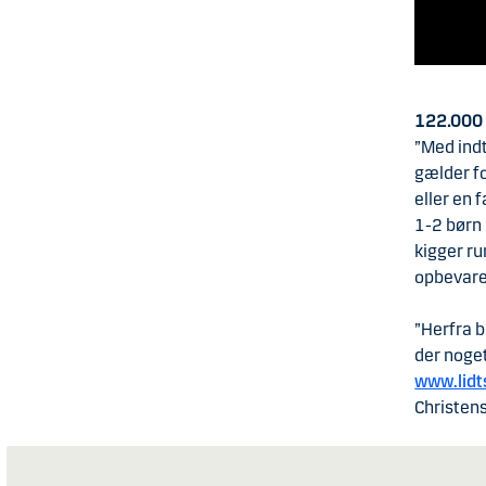
122.000 
”Med indt
gælder f
eller en 
1-2 børn 
kigger ru
opbevaret
”Herfra b
der noget
www.lidt
Christen