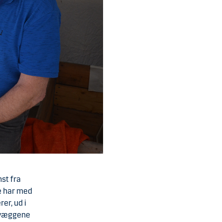
nst fra
le har med
er, ud i
e væggene