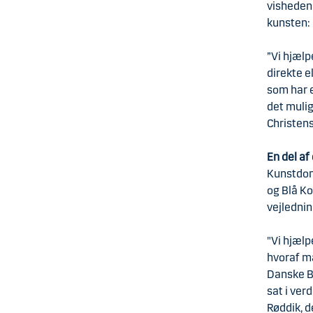
visheden 
kunsten:
”Vi hjælp
direkte e
som har e
det muligt
Christen
En del af
Kunstdona
og Blå K
vejlednin
"Vi hjælp
hvoraf m
Danske Ba
sat i ver
Røddik, 