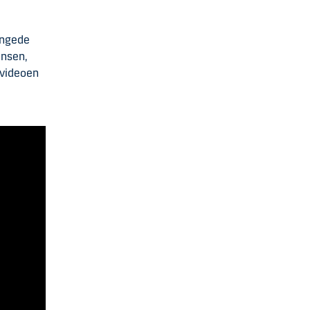
ingede
tensen,
 videoen