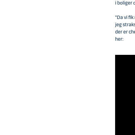
i boliger
”Da vi f
jeg straks
der er c
her: