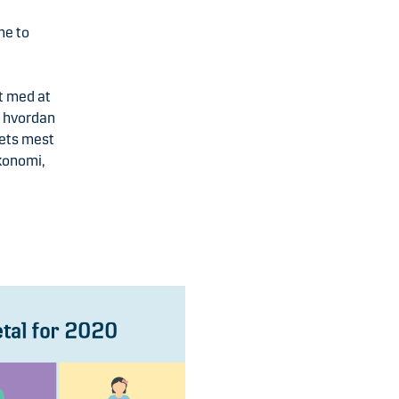
me to
vt med at
, hvordan
dets mest
konomi,