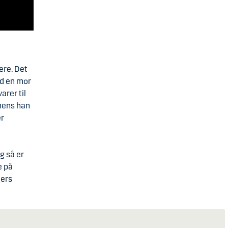
ere. Det
ed en mor
arer til
 mens han
er
g så er
e på
ders