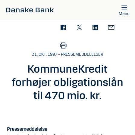
Gå til hovedindhold
Menu
31. OKT. 1997 – PRESSEMEDDELELSER
KommuneKredit
forhøjer obligationslån
til 470 mio. kr.
Pressemeddelelse