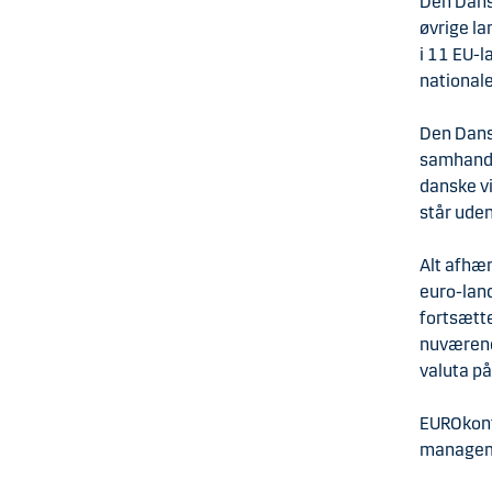
Den Dans
øvrige l
i 11 EU-
nationale
Den Dansk
samhandle
danske v
står ude
Alt afhæ
euro-lan
fortsætte
nuværend
valuta på
EUROkont
managem