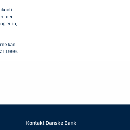
takonti
der med
og euro,
rne kan
uar 1999.
Kontakt Danske Bank