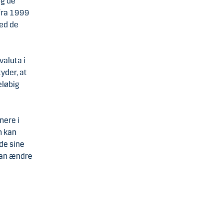
og de
 fra 1999
med de
valuta i
yder, at
eløbig
nere i
n kan
de sine
kan ændre