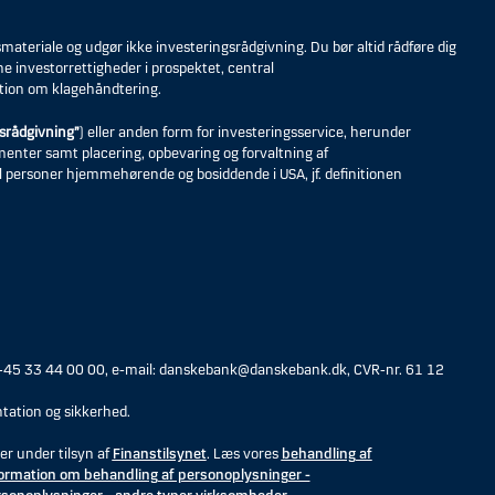
eriale og udgør ikke investeringsrådgivning. Du bør altid rådføre dig
ne investorrettigheder i prospektet, central
tion om klagehåndtering.
srådgivning”
) eller anden form for investeringsservice, herunder
umenter samt placering, opbevaring og forvaltning af
til personer hjemmehørende og bosiddende i USA, jf. definitionen
 +45 33 44 00 00, e-mail: danskebank@danskebank.dk, CVR-nr. 61 12
tation og sikkerhed.
er under tilsyn af
Finanstilsynet
. Læs vores
behandling af
ormation om behandling af personoplysninger -