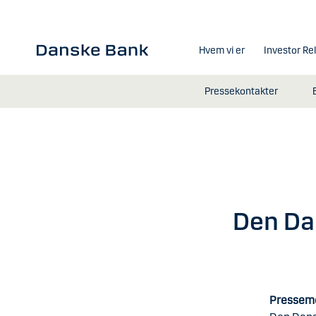
Gå til hovedindhold
Hvem vi er
Investor Re
Pressekontakter
Den Da
Pressem