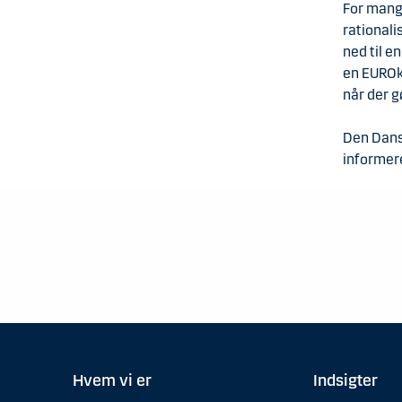
For mang
rationali
ned til e
en EUROk
når der g
Den Dans
informere
Hvem vi er
Indsigter