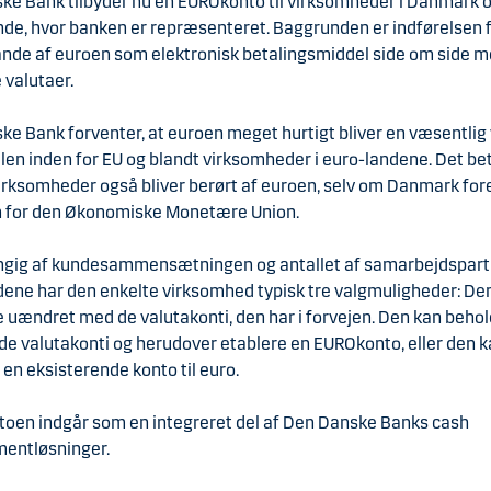
ke Bank tilbyder nu en EUROkonto til virksomheder i Danmark 
ande, hvor banken er repræsenteret. Baggrunden er indførelsen
lande af euroen som elektronisk betalingsmiddel side om side 
 valutaer.
e Bank forventer, at euroen meget hurtigt bliver en væsentlig 
n inden for EU og blandt virksomheder i euro-landene. Det bet
irksomheder også bliver berørt af euroen, selv om Danmark for
n for den Økonomiske Monetære Union.
ngig af kundesammensætningen og antallet af samarbejdspart
dene har den enkelte virksomhed typisk tre valgmuligheder: De
 uændret med de valutakonti, den har i forvejen. Den kan behol
e valutakonti og herudover etablere en EUROkonto, eller den 
 en eksisterende konto til euro.
oen indgår som en integreret del af Den Danske Banks cash
entløsninger.