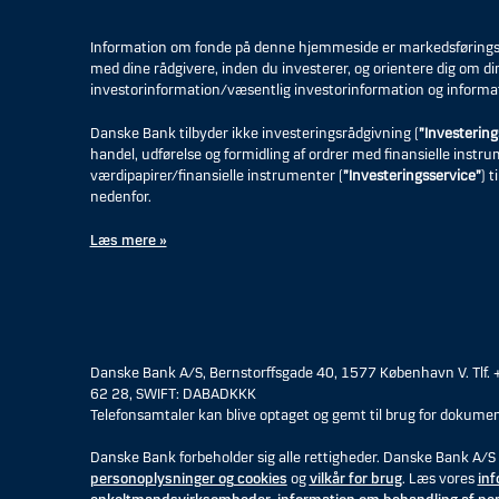
Information om fonde på denne hjemmeside er markedsføringsmat
med dine rådgivere, inden du investerer, og orientere dig om di
investorinformation/væsentlig investorinformation og informa
Danske Bank tilbyder ikke investeringsrådgivning (
”Investering
handel, udførelse og formidling af ordrer med finansielle instr
værdipapirer/finansielle instrumenter (
”Investeringsservice”
) 
nedenfor.
Læs mere »
Danske Bank A/S, Bernstorffsgade 40, 1577 København V. Tlf.
62 28, SWIFT: DABADKKK
Telefonsamtaler kan blive optaget og gemt til brug for dokumen
Danske Bank forbeholder sig alle rettigheder. Danske Bank A/S 
personoplysninger og cookies
og
vilkår for brug
. Læs vores
inf