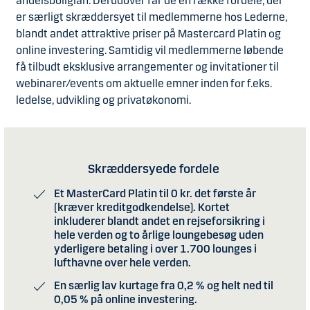
andelsboliglån. Derudover får de en række fordele, der
er særligt skræddersyet til medlemmerne hos Lederne,
blandt andet attraktive priser på Mastercard Platin og
online investering. Samtidig vil medlemmerne løbende
få tilbudt eksklusive arrangementer og invitationer til
webinarer/events om aktuelle emner inden for f.eks.
ledelse, udvikling og privatøkonomi.
Skræddersyede fordele
Et MasterCard Platin til 0 kr. det første år
(kræver kreditgodkendelse). Kortet
inkluderer blandt andet en rejseforsikring i
hele verden og to årlige loungebesøg uden
yderligere betaling i over 1.700 lounges i
lufthavne over hele verden.
En særlig lav kurtage fra 0,2 % og helt ned til
0,05 % på online investering.