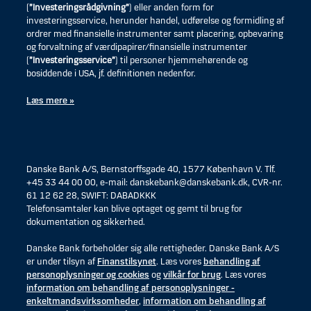
(
”Investeringsrådgivning”
) eller anden form for
investeringsservice, herunder handel, udførelse og formidling af
ordrer med finansielle instrumenter samt placering, opbevaring
og forvaltning af værdipapirer/finansielle instrumenter
(
”Investeringsservice”
) til personer hjemmehørende og
bosiddende i USA, jf. definitionen nedenfor.
Læs mere »
Danske Bank A/S, Bernstorffsgade 40, 1577 København V. Tlf.
+45 33 44 00 00, e-mail: danskebank@danskebank.dk, CVR-nr.
61 12 62 28, SWIFT: DABADKKK
Telefonsamtaler kan blive optaget og gemt til brug for
dokumentation og sikkerhed.
Danske Bank forbeholder sig alle rettigheder. Danske Bank A/S
er under tilsyn af
Finanstilsynet
. Læs vores
behandling af
personoplysninger og cookies
og
vilkår for brug
. Læs vores
information om behandling af personoplysninger -
enkeltmandsvirksomheder
,
information om behandling af