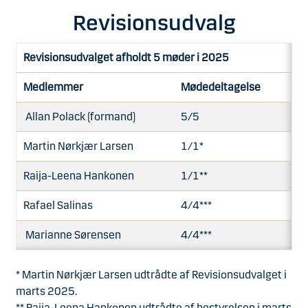
Revisionsudvalg
Revisionsudvalget afholdt 5 møder i 2025
Medlemmer
Mødedeltagelse
Allan Polack (formand)
5/5
Martin Nørkjær Larsen
1/1*
Raija-Leena Hankonen
1/1**
Rafael Salinas
4/4***
Marianne Sørensen
4/4***
* Martin Nørkjær Larsen udtrådte af Revisionsudvalget i
marts 2025.
** Raija-Leena Hankonen udtrådte af bestyrelsen i marts