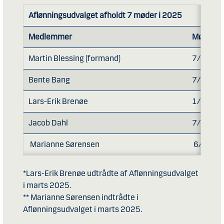
Aflønningsudvalget afholdt 7 møder i 2025
Medlemmer
Mødedel
Martin Blessing (formand)
7/7
Bente Bang
7/7
Lars-Erik Brenøe
1/1*
Jacob Dahl
7/7
Marianne Sørensen
6/6**
*Lars-Erik Brenøe udtrådte af Aflønningsudvalget
i marts 2025.
** Marianne Sørensen indtrådte i
Aflønningsudvalget i marts 2025.