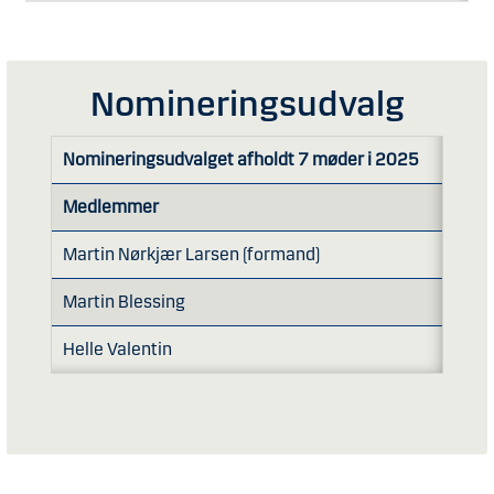
Nomineringsudvalg
Nomineringsudvalget afholdt 7 møder i 2025
Medlemmer
Møded
Martin Nørkjær Larsen (formand)
7/7
Martin Blessing
7/7
Helle Valentin
7/7