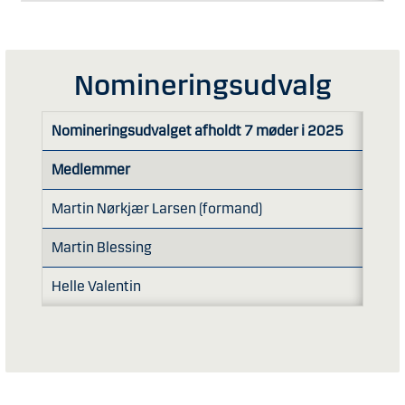
Nomineringsudvalg
Nomineringsudvalget afholdt 7 møder i 2025
Medlemmer
Møded
Martin Nørkjær Larsen (formand)
7/7
Martin Blessing
7/7
Helle Valentin
7/7