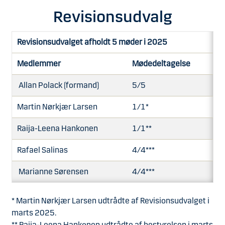
Revisionsudvalg
Revisionsudvalget afholdt 5 møder i 2025
Medlemmer
Mødedeltagelse
Allan Polack (formand)
5/5
Martin Nørkjær Larsen
1/1*
Raija-Leena Hankonen
1/1**
Rafael Salinas
4/4***
Marianne Sørensen
4/4***
* Martin Nørkjær Larsen udtrådte af Revisionsudvalget i
marts 2025.
** Raija-Leena Hankonen udtrådte af bestyrelsen i marts