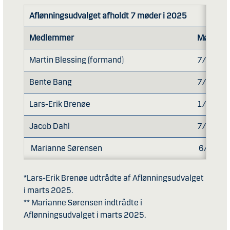
Aflønningsudvalget afholdt 7 møder i 2025
Medlemmer
Mødedel
Martin Blessing (formand)
7/7
Bente Bang
7/7
Lars-Erik Brenøe
1/1*
Jacob Dahl
7/7
Marianne Sørensen
6/6**
*Lars-Erik Brenøe udtrådte af Aflønningsudvalget
i marts 2025.
** Marianne Sørensen indtrådte i
Aflønningsudvalget i marts 2025.