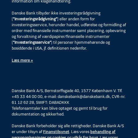
information om klagehåndtering.
Danske Bank tilbyder ikke investeringsrådgivning
(
”Investeringsrådgivning”
) eller anden form for
investeringsservice, herunder handel, udførelse og formidling af
ordrer med finansielle instrumenter samt placering, opbevaring
og forvaltning af værdipapirer/finansielle instrumenter
(
”Investeringsservice”
) til personer hjemmehørende og
bosiddende i USA, jf. definitionen nedenfor.
Læs mere »
Danske Bank A/S, Bernstorffsgade 40, 1577 København V. Tlf.
+45 33 44 00 00, e-mail: danskebank@danskebank.dk, CVR-nr.
61 12 62 28, SWIFT: DABADKKK
Telefonsamtaler kan blive optaget og gemt til brug for
dokumentation og sikkerhed.
Danske Bank forbeholder sig alle rettigheder. Danske Bank A/S
er under tilsyn af
Finanstilsynet
. Læs vores
behandling af
personoplysninger og cookies
og
vilkår for brug
. Læs vores