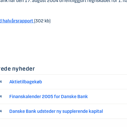
nk har den 17. august 2004 offentliggjort regnskabet for 1. h
 halvårsrapport
(302 kb)
rede nyheder
Aktietilbagekøb
04
Finanskalender 2005 for Danske Bank
04
Danske Bank udsteder ny supplerende kapital
04