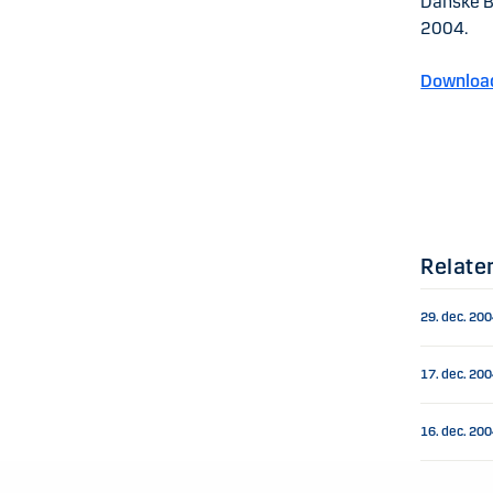
Danske Ba
2004.
Download
Relate
29. dec. 20
17. dec. 20
16. dec. 20