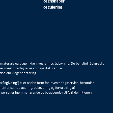
Regnskaber
Regulering
eriale og udgør ikke investeringsrådgivning. Du bør altid rådføre dig
ne investorrettigheder i prospektet, central
tion om klagehåndtering.
srådgivning”
) eller anden form for investeringsservice, herunder
umenter samt placering, opbevaring og forvaltning af
til personer hjemmehørende og bosiddende i USA, jf. definitionen