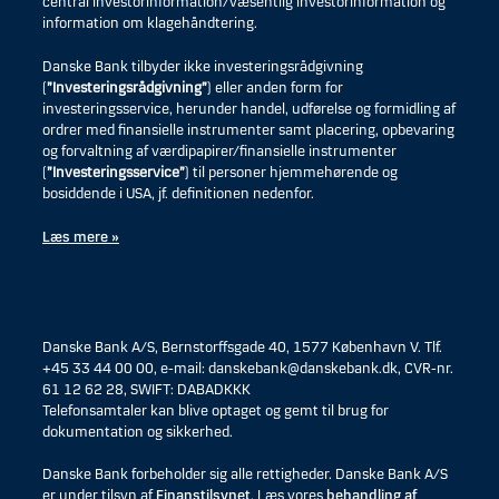
central investorinformation/væsentlig investorinformation og
information om klagehåndtering.
Danske Bank tilbyder ikke investeringsrådgivning
(
”Investeringsrådgivning”
) eller anden form for
investeringsservice, herunder handel, udførelse og formidling af
ordrer med finansielle instrumenter samt placering, opbevaring
og forvaltning af værdipapirer/finansielle instrumenter
(
”Investeringsservice”
) til personer hjemmehørende og
bosiddende i USA, jf. definitionen nedenfor.
Læs mere »
Danske Bank A/S, Bernstorffsgade 40, 1577 København V. Tlf.
+45 33 44 00 00, e-mail: danskebank@danskebank.dk, CVR-nr.
61 12 62 28, SWIFT: DABADKKK
Telefonsamtaler kan blive optaget og gemt til brug for
dokumentation og sikkerhed.
Danske Bank forbeholder sig alle rettigheder. Danske Bank A/S
er under tilsyn af
Finanstilsynet
. Læs vores
behandling af