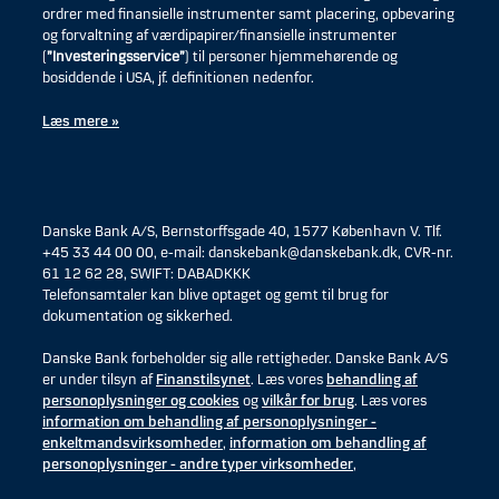
ordrer med finansielle instrumenter samt placering, opbevaring
og forvaltning af værdipapirer/finansielle instrumenter
(
”Investeringsservice”
) til personer hjemmehørende og
bosiddende i USA, jf. definitionen nedenfor.
Læs mere »
Danske Bank A/S, Bernstorffsgade 40, 1577 København V. Tlf.
+45 33 44 00 00, e-mail: danskebank@danskebank.dk, CVR-nr.
61 12 62 28, SWIFT: DABADKKK
Telefonsamtaler kan blive optaget og gemt til brug for
dokumentation og sikkerhed.
Danske Bank forbeholder sig alle rettigheder. Danske Bank A/S
er under tilsyn af
Finanstilsynet
. Læs vores
behandling af
personoplysninger og cookies
og
vilkår for brug
. Læs vores
information om behandling af personoplysninger -
enkeltmandsvirksomheder
,
information om behandling af
personoplysninger - andre typer virksomheder
,