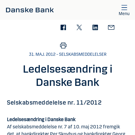
Gå til hovedindhold
Menu
31. MAJ. 2012 – SELSKABSMEDDELELSER
Ledelsesændring i
Danske Bank
Selskabsmeddelelse nr. 11/2012
Ledelsesændring i Danske Bank
Af selskabsmeddelelse nr. 7 af 10. maj 2012 fremgik
det, at bankdirektør Per Skovhus og bankdirektør Georg