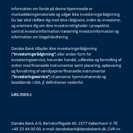
Information om fonde på denne hjemmeside er
markedsføringsmateriale og udgør ikke investeringsrådgivning.
Du bør altid rådføre dig med dine rådgivere, inden du investerer,
og orientere dig om dine investorrettigheder i prospektet,
central investorinformation/væsentlig investorinformation og
information om klagehåndtering.
Danske Bank tilbyder ikke investeringsrådgivning
(
”Investeringsrådgivning”
) eller anden form for
investeringsservice, herunder handel, udførelse og formidling af
ordrer med finansielle instrumenter samt placering, opbevaring
og forvaltning af værdipapirer/finansielle instrumenter
(
”Investeringsservice”
) til personer hjemmehørende og
bosiddende i USA, jf. definitionen nedenfor.
Læs mere »
Danske Bank A/S, Bernstorffsgade 40, 1577 København V. Tlf.
+45 33 44 00 00, e-mail: danskebank@danskebank.dk, CVR-nr.