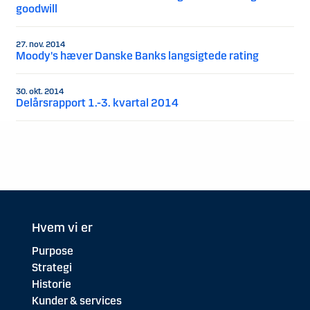
goodwill
27. nov. 2014
Moody's hæver Danske Banks langsigtede rating
30. okt. 2014
Delårsrapport 1.-3. kvartal 2014
Hvem vi er
Purpose
Strategi
Historie
Kunder & services