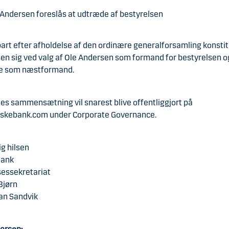
 Andersen foreslås at udtræde af bestyrelsen
art efter afholdelse af den ordinære generalforsamling konsti
sen sig ved valg af Ole Andersen som formand for bestyrelsen o
ie som næstformand.
es sammensætning vil snarest blive offentliggjort på
kebank.com under Corporate Governance.
g hilsen
Bank
sessekretariat
Bjørn
an Sandvik