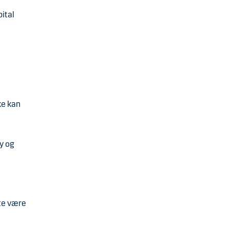
pital
ke kan
ly og
te være