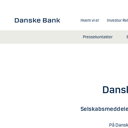
Gå til hovedindhold
Hvem vi er
Investor Re
Pressekontakter
Dansk
Selskabsmeddele
På Dansk