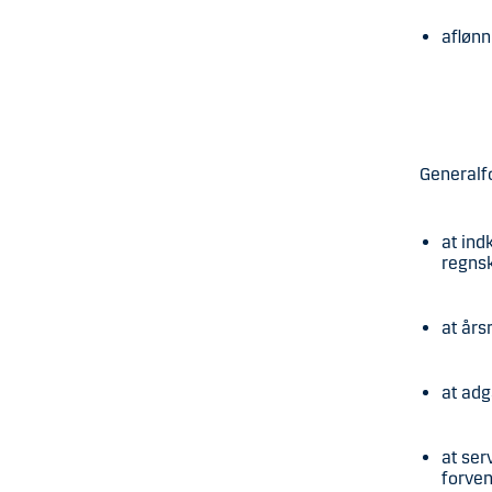
aflønn
Generalf
at ind
regns
at års
at adg
at ser
forve