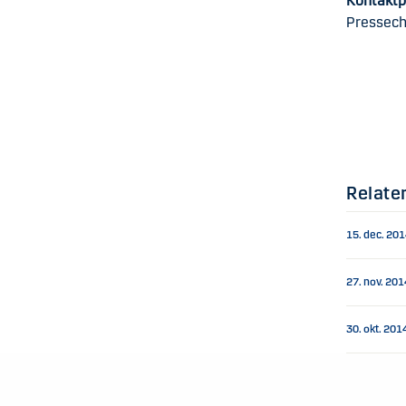
Kontaktp
Pressech
Relate
15. dec. 20
27. nov. 201
30. okt. 201