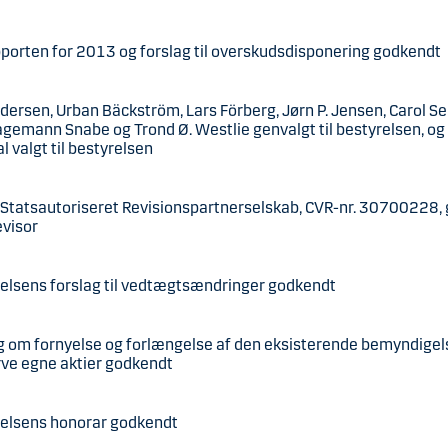
porten for 2013 og forslag til overskudsdisponering godkendt
dersen, Urban Bäckström, Lars Förberg, Jørn P. Jensen, Carol S
gemann Snabe og Trond Ø. Westlie genvalgt til bestyrelsen, og 
l valgt til bestyrelsen
tatsautoriseret Revisionspartnerselskab, CVR-nr. 30700228, 
evisor
elsens forslag til vedtægtsændringer godkendt
g om fornyelse og forlængelse af den eksisterende bemyndigelse
ve egne aktier godkendt
relsens honorar godkendt