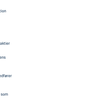
ation
aktier
kens
edfører
s som