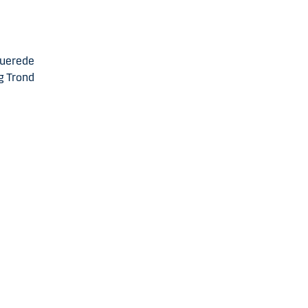
tuerede
g Trond