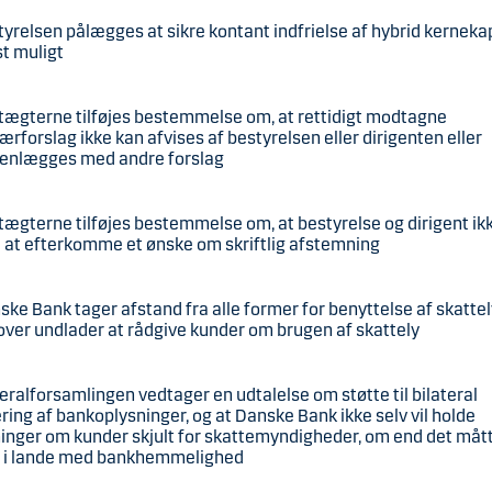
tyrelsen pålægges at sikre kontant indfrielse af hybrid kerneka
t muligt
tægterne tilføjes bestemmelse om, at rettidigt modtagne
ærforslag ikke kan afvises af bestyrelsen eller dirigenten eller
nlægges med andre forslag
tægterne tilføjes bestemmelse om, at bestyrelse og dirigent ik
at efterkomme et ønske om skriftlig afstemning
ske Bank tager afstand fra alle former for benyttelse af skatte
ver undlader at rådgive kunder om brugen af skattely
eralforsamlingen vedtager en udtalelse om støtte til bilateral
ring af bankoplysninger, og at Danske Bank ikke selv vil holde
inger om kunder skjult for skattemyndigheder, om end det måt
t i lande med bankhemmelighed