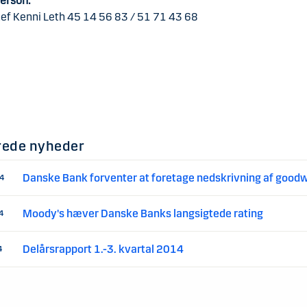
erson:
ef Kenni Leth 45 14 56 83 / 51 71 43 68
rede nyheder
Danske Bank forventer at foretage nedskrivning af goodwi
14
Moody's hæver Danske Banks langsigtede rating
4
Delårsrapport 1.-3. kvartal 2014
4