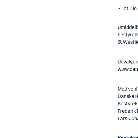
at Ole
Umiddelb
bestyrel
Ø. Westl
Udvalgen
www.dans
Med venli
Danske 
Bestyrel
Frederik 
Lars-Joh