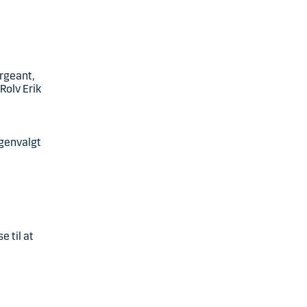
ergeant,
Rolv Erik
genvalgt
 til at