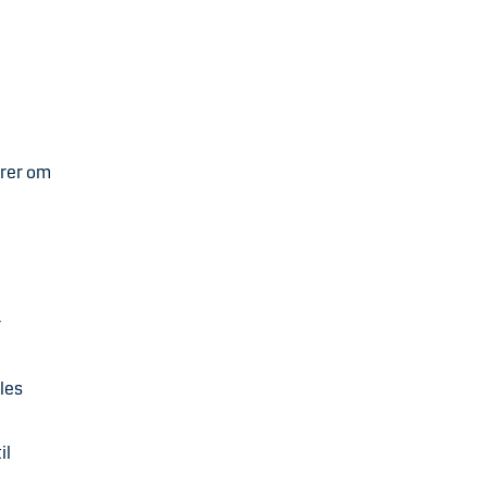
ærer om
r
les
il