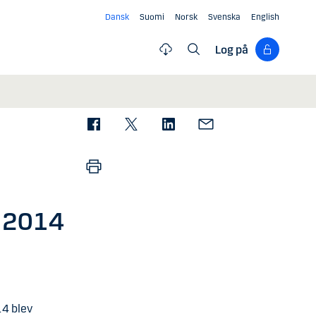
Dansk
Suomi
Norsk
Svenska
English
Log på
g 2014
14 blev