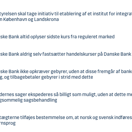
yrelsen skal tage initiativ til etablering af et institut for integr
m København og Landskrona
ske Bank altid oplyser sidste kurs fra reguleret marked
ske Bank aldrig selv fastsætter handelskurser på Danske Bank 
ske Bank ikke opkræver gebyrer, uden at disse fremgår af ban
g, og tilbagebetaler gebyrer i strid med dette
dernes sager ekspederes så billigt som muligt, uden at dette m
ngsommelig sagsbehandling
tægterne tilføjes bestemmelse om, at norsk og svensk indføre
rnsprog