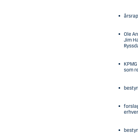
årsrap
Ole An
Jim Ha
Ryssda
KPMG S
som r
bestyr
forsla
erhver
besty