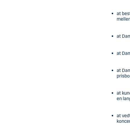
at best
melle
at Dan
at Dan
at Dan
prisbo
at kun
en la
at ved
konce