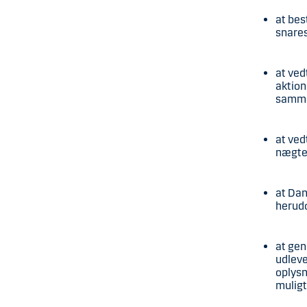
at bes
snares
at ved
aktion
samme
at ved
nægte 
at Dan
herudo
at gen
udleve
oplysn
mulig