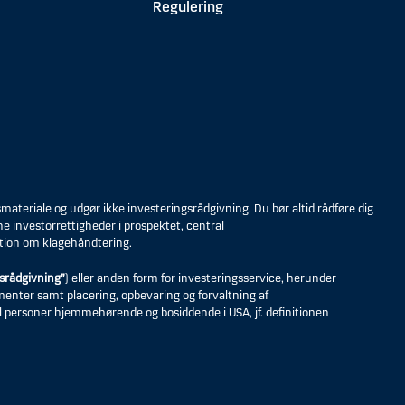
Regulering
eriale og udgør ikke investeringsrådgivning. Du bør altid rådføre dig
ne investorrettigheder i prospektet, central
tion om klagehåndtering.
srådgivning”
) eller anden form for investeringsservice, herunder
umenter samt placering, opbevaring og forvaltning af
til personer hjemmehørende og bosiddende i USA, jf. definitionen