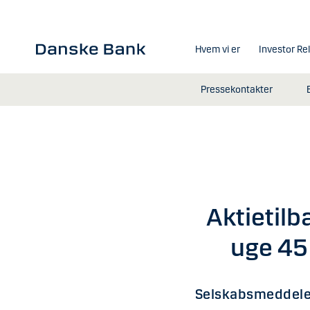
Gå til hovedindhold
Hvem vi er
Investor Re
Pressekontakter
Aktietilb
uge 45
Selskabsmeddele