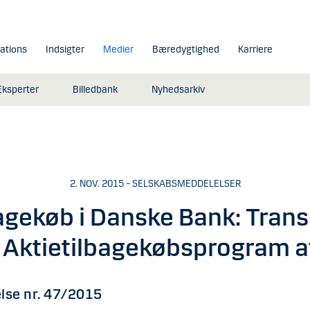
lations
Indsigter
Medier
Bæredygtighed
Karriere
Eksperter
Billedbank
Nyhedsarkiv
2. NOV. 2015 – SELSKABSMEDDELELSER
agekøb i Danske Bank: Trans
 Aktietilbagekøbsprogram af
lse nr. 47/2015