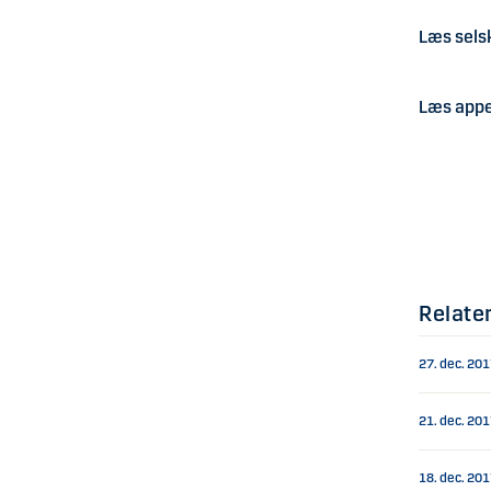
Læs sel
Læs app
Relate
27. dec. 20
21. dec. 20
18. dec. 20