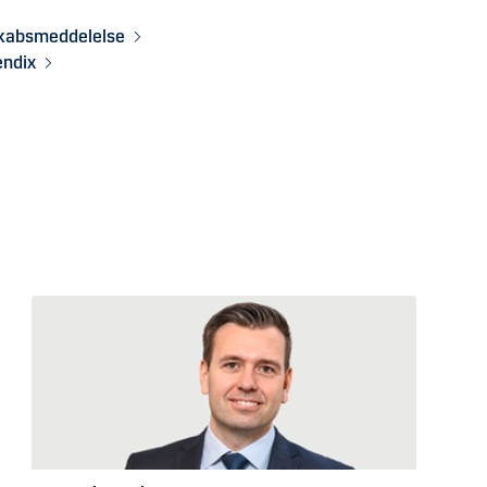
skabsmeddelelse
endix