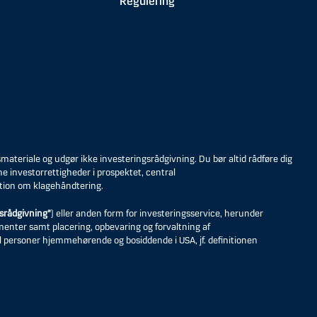
Regulering
eriale og udgør ikke investeringsrådgivning. Du bør altid rådføre dig
ne investorrettigheder i prospektet, central
tion om klagehåndtering.
srådgivning”
) eller anden form for investeringsservice, herunder
umenter samt placering, opbevaring og forvaltning af
til personer hjemmehørende og bosiddende i USA, jf. definitionen