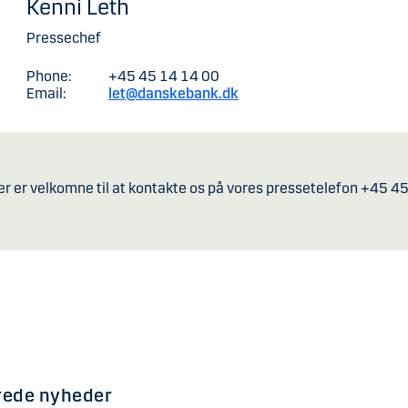
Kenni Leth
Pressechef
Phone:
+45 45 14 14 00
Email:
let@danskebank.dk
er er velkomne til at kontakte os på vores pressetelefon +45 4
rede nyheder