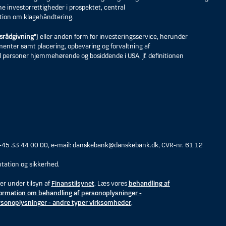
ne investorrettigheder i prospektet, central
tion om klagehåndtering.
srådgivning”
) eller anden form for investeringsservice, herunder
umenter samt placering, opbevaring og forvaltning af
til personer hjemmehørende og bosiddende i USA, jf. definitionen
 +45 33 44 00 00, e-mail: danskebank@danskebank.dk, CVR-nr. 61 12
tation og sikkerhed.
er under tilsyn af
Finanstilsynet
. Læs vores
behandling af
ormation om behandling af personoplysninger -
rsonoplysninger - andre typer virksomheder
,