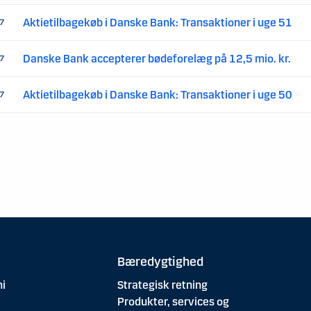
Aktietilbagekøb i Danske Bank: Transaktioner i uge 51
17
Danske Bank accepterer bødeforelæg på 12,5 mio. kr.
17
Aktietilbagekøb i Danske Bank: Transaktioner i uge 50
17
Bæredygtighed
i
Strategisk retning
Produkter, services og