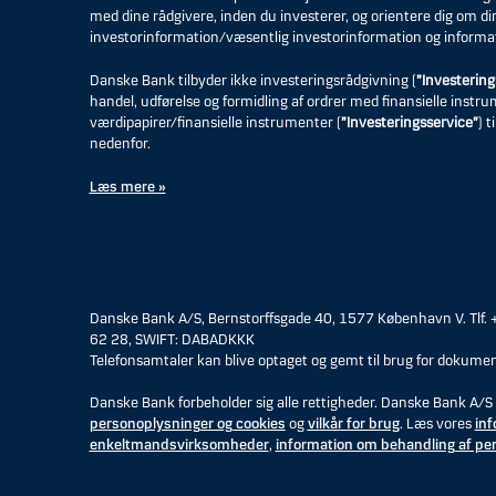
med dine rådgivere, inden du investerer, og orientere dig om di
investorinformation/væsentlig investorinformation og informa
Danske Bank tilbyder ikke investeringsrådgivning (
”Investering
handel, udførelse og formidling af ordrer med finansielle instr
værdipapirer/finansielle instrumenter (
”Investeringsservice”
) 
nedenfor.
Læs mere »
Danske Bank A/S, Bernstorffsgade 40, 1577 København V. Tlf.
62 28, SWIFT: DABADKKK
Telefonsamtaler kan blive optaget og gemt til brug for dokumen
Danske Bank forbeholder sig alle rettigheder. Danske Bank A/S 
personoplysninger og cookies
og
vilkår for brug
. Læs vores
inf
enkeltmandsvirksomheder
,
information om behandling af pe