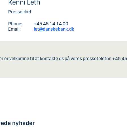
Kenni Leth
Pressechef
Phone:
+45 45 14 14 00
Email:
let@danskebank.dk
er er velkomne til at kontakte os på vores pressetelefon +45 4
rede nyheder