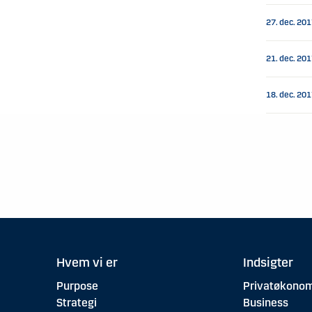
27. dec. 20
21. dec. 20
18. dec. 20
Hvem vi er
Indsigter
Purpose
Privatøkonom
Strategi
Business