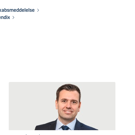
skabsmeddelelse
endix