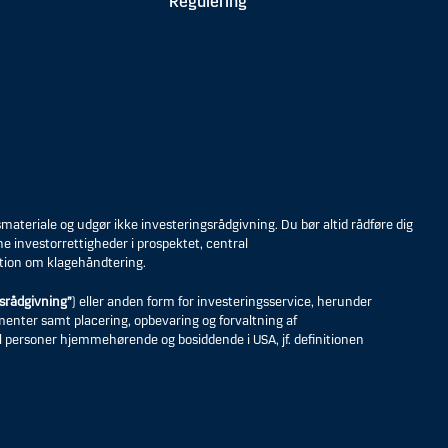
Regulering
eriale og udgør ikke investeringsrådgivning. Du bør altid rådføre dig
ne investorrettigheder i prospektet, central
tion om klagehåndtering.
srådgivning”
) eller anden form for investeringsservice, herunder
umenter samt placering, opbevaring og forvaltning af
til personer hjemmehørende og bosiddende i USA, jf. definitionen