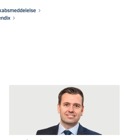
skabsmeddelelse
endix