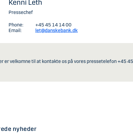
Kenni Leth
Pressechef
Phone:
+45 45 14 14 00
Email:
let@danskebank.dk
er er velkomne til at kontakte os på vores pressetelefon +45 4
rede nyheder