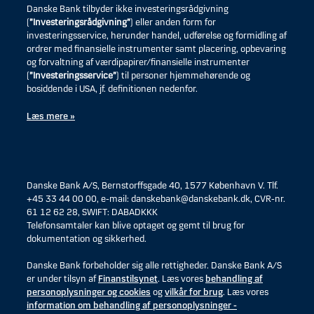
Danske Bank tilbyder ikke investeringsrådgivning
(
”Investeringsrådgivning”
) eller anden form for
investeringsservice, herunder handel, udførelse og formidling af
ordrer med finansielle instrumenter samt placering, opbevaring
og forvaltning af værdipapirer/finansielle instrumenter
(
”Investeringsservice”
) til personer hjemmehørende og
bosiddende i USA, jf. definitionen nedenfor.
Læs mere »
Danske Bank A/S, Bernstorffsgade 40, 1577 København V. Tlf.
+45 33 44 00 00, e-mail: danskebank@danskebank.dk, CVR-nr.
61 12 62 28, SWIFT: DABADKKK
Telefonsamtaler kan blive optaget og gemt til brug for
dokumentation og sikkerhed.
Danske Bank forbeholder sig alle rettigheder. Danske Bank A/S
er under tilsyn af
Finanstilsynet
. Læs vores
behandling af
personoplysninger og cookies
og
vilkår for brug
. Læs vores
information om behandling af personoplysninger -