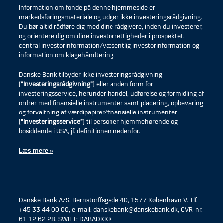
Information om fonde på denne hjemmeside er
markedsføringsmateriale og udgør ikke investeringsrådgivning.
Du bør altid rådføre dig med dine rådgivere, inden du investerer,
og orientere dig om dine investorrettigheder i prospektet,
central investorinformation/væsentlig investorinformation og
information om klagehåndtering.
Danske Bank tilbyder ikke investeringsrådgivning
(
”Investeringsrådgivning”
) eller anden form for
investeringsservice, herunder handel, udførelse og formidling af
ordrer med finansielle instrumenter samt placering, opbevaring
og forvaltning af værdipapirer/finansielle instrumenter
(
”Investeringsservice”
) til personer hjemmehørende og
bosiddende i USA, jf. definitionen nedenfor.
Læs mere »
Danske Bank A/S, Bernstorffsgade 40, 1577 København V. Tlf.
+45 33 44 00 00, e-mail: danskebank@danskebank.dk, CVR-nr.
61 12 62 28, SWIFT: DABADKKK