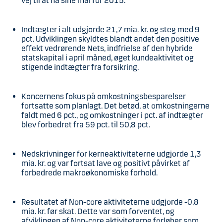
vej til at nå sine mål for 2015.
Indtægter i alt udgjorde 21,7 mia. kr. og steg med 9
pct. Udviklingen skyldtes blandt andet den positive
effekt vedrørende Nets, indfrielse af den hybride
statskapital i april måned, øget kundeaktivitet og
stigende indtægter fra forsikring.
Koncernens fokus på omkostningsbesparelser
fortsatte som planlagt. Det betød, at omkostningerne
faldt med 6 pct., og omkostninger i pct. af indtægter
blev forbedret fra 59 pct. til 50,8 pct.
Nedskrivninger for kerneaktiviteterne udgjorde 1,3
mia. kr. og var fortsat lave og positivt påvirket af
forbedrede makroøkonomiske forhold.
Resultatet af Non-core aktiviteterne udgjorde -0,8
mia. kr. før skat. Dette var som forventet, og
afviklingen af Non-core aktiviteterne forløber som