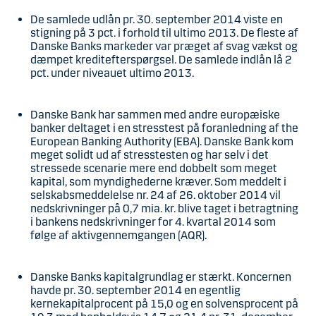
De samlede udlån pr. 30. september 2014 viste en
stigning på 3 pct. i forhold til ultimo 2013. De fleste af
Danske Banks markeder var præget af svag vækst og
dæmpet kreditefterspørgsel. De samlede indlån lå 2
pct. under niveauet ultimo 2013.
Danske Bank har sammen med andre europæiske
banker deltaget i en stresstest på foranledning af the
European Banking Authority (EBA). Danske Bank kom
meget solidt ud af stresstesten og har selv i det
stressede scenarie mere end dobbelt som meget
kapital, som myndighederne kræver. Som meddelt i
selskabsmeddelelse nr. 24 af 26. oktober 2014 vil
nedskrivninger på 0,7 mia. kr. blive taget i betragtning
i bankens nedskrivninger for 4. kvartal 2014 som
følge af aktivgennemgangen (AQR).
Danske Banks kapitalgrundlag er stærkt. Koncernen
havde pr. 30. september 2014 en egentlig
kernekapitalprocent på 15,0 og en solvensprocent på