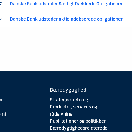
Danske Bank udsteder Særligt Dækkede Obligationer
07
Danske Bank udsteder aktieindekserede obligationer
07
Bæredygtighed
i
Strategisk retning
Produkter, services og
omi
rådgivning
Publikationer og politikker
Bæredygtighedsrelaterede