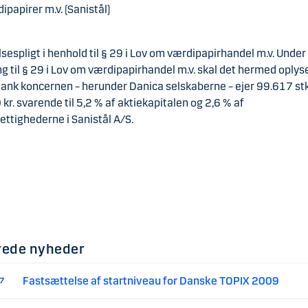
papirer m.v. (Sanistål)
espligt i henhold til § 29 i Lov om værdipapirhandel m.v. Under
g til § 29 i Lov om værdipapirhandel m.v. skal det hermed oplyse
nk koncernen – herunder Danica selskaberne – ejer 99.617 stk.
kr. svarende til 5,2 % af aktiekapitalen og 2,6 % af
ttighederne i Sanistål A/S.
rede nyheder
Fastsættelse af startniveau for Danske TOPIX 2009
07