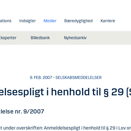
lations
Indsigter
Medier
Bæredygtighed
Karriere
Eksperter
Billedbank
Nyhedsarkiv
9. FEB. 2007 – SELSKABSMEDDELELSER
sespligt i henhold til § 29 (
else nr. 9/2007
t under overskriften:
Anmeldelsespligt i henhold til § 29 i Lov 