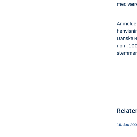
med værdi
Anmeldels
henvisnin
Danske Ba
nom. 100 
stemmere
Relate
19. dec. 20