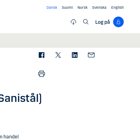
Dansk
Suomi
Norsk
Svenska
English
Log på
Sanistål)
om handel