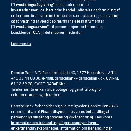
(
”Investeringsrådgivning”
) eller anden form for
investeringsservice, herunder handel, udførelse og formidling af
ordrer med finansielle instrumenter samt placering, opbevaring
og forvaltning af værdipapirer/finansielle instrumenter
(
”Investeringsservice”
) til personer hjemmehørende og
bosiddende i USA, jf. definitionen nedenfor.
Læs mere »
Danske Bank A/S, Bernstorffsgade 40, 1577 København V. Tlf.
+45 33 44 00 00, e-mail: danskebank@danskebank.dk, CVR-nr.
61 12 62 28, SWIFT: DABADKKK
Telefonsamtaler kan blive optaget og gemt til brug for
dokumentation og sikkerhed.
Danske Bank forbeholder sig alle rettigheder. Danske Bank A/S
er under tilsyn af
Finanstilsynet
. Læs vores
behandling af
personoplysninger og cookies
og
vilkår for brug
. Læs vores
information om behandling af personoplysninger -
enkeltmandsvirksomheder
,
information om behandling af